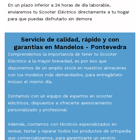
En un plazo inferior a 24 horas de día laborable,
enviaremos tu Scooter Eléctrico directamente a tu hogar
para que puedas disfrutarlo sin demora
Servicio de calidad, rápido y con
garantías en
Mandelos - Pontevedra
Comprendemos la importancia de tener tu Scooter
Eléctrico a la mayor brevedad, es por eso que
disponemos de un amplio stock en nuestros almacenes
con los modelos más demandados, para entregártelo
incluso el mismo día.
Contamos con un equipo de expertos en scooter
eléctricos, dispuestos a ofrecerte asesoramiento
personalizado y profesional.
Además, contamos con técnicos especializados en
revisar, testar y reparar todos los productos de ortopedia
que comercializamos, para garantizarte un servicio