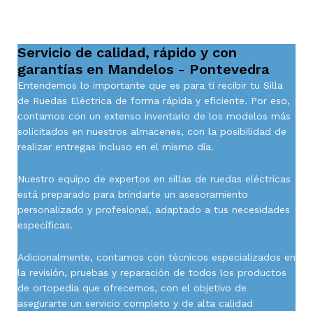
Servicio de calidad, rápido y con
garantías en Mandelos - Pontevedra
Entendemos lo importante que es para ti recibir tu Silla
de Ruedas Eléctrica de forma rápida y eficiente. Por eso,
contamos con un extenso inventario de los modelos más
solicitados en nuestros almacenes, con la posibilidad de
realizar entregas incluso en el mismo día.
Nuestro equipo de expertos en sillas de ruedas eléctricas
está preparado para brindarte un asesoramiento
personalizado y profesional, adaptado a tus necesidades
específicas.
Adicionalmente, contamos con técnicos especializados en
la revisión, pruebas y reparación de todos los productos
de ortopedia que ofrecemos, con el objetivo de
asegurarte un servicio completo y de alta calidad