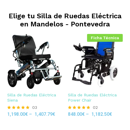
Elige tu Silla de Ruedas Eléctrica
en
Mandelos - Pontevedra
Ficha Técnica
Silla de Ruedas Eléctrica
Silla de Ruedas Eléctrica
Siena
Power Chair
03
02
1,198.00
€
–
1,407.79
€
848.00
€
–
1,182.50
€
Rated
Rated
5.00
5.00
out of 5
out of 5