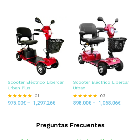
out of 5
Scooter Eléctrico Libercar
Scooter Eléctrico Libercar
Urban Plus
Urban
01
03
975.00
€
–
1,297.26
€
898.00
€
–
1,068.06
€
Rated
Rated
5.00
5.00
out of 5
out of 5
Preguntas Frecuentes