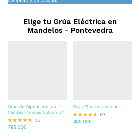
completo y de calidad.
Elige tu Grúa Eléctrica en
Mandelos - Pontevedra
Grúa de Bipedestación
Grúa Eléctrica Vulcan
Cambia Pañales Vulcan UP
07
06
485.00
€
Rated
785.00
€
4.86
Rated
out of 5
4.83
out of 5