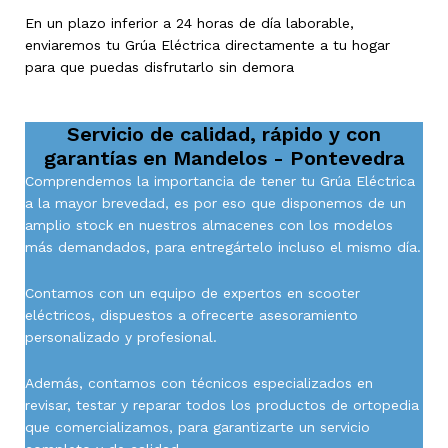
En un plazo inferior a 24 horas de día laborable,
enviaremos tu Grúa Eléctrica directamente a tu hogar
para que puedas disfrutarlo sin demora
Servicio de calidad, rápido y con
garantías en
Mandelos - Pontevedra
Comprendemos la importancia de tener tu Grúa Eléctrica
a la mayor brevedad, es por eso que disponemos de un
amplio stock en nuestros almacenes con los modelos
más demandados, para entregártelo incluso el mismo día.
Contamos con un equipo de expertos en scooter
eléctricos, dispuestos a ofrecerte asesoramiento
personalizado y profesional.
Además, contamos con técnicos especializados en
revisar, testar y reparar todos los productos de ortopedia
que comercializamos, para garantizarte un servicio