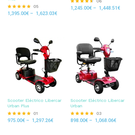
06
05
1,245.00
€
–
1,448.51
€
Rated
1,395.00
€
–
1,623.03
€
4.50
Rated
out of 5
4.80
out of 5
Scooter Eléctrico Libercar
Scooter Eléctrico Libercar
Urban Plus
Urban
01
03
975.00
€
–
1,297.26
€
898.00
€
–
1,068.06
€
Rated
Rated
5.00
5.00
out of 5
out of 5