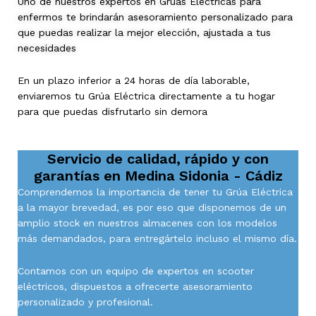
Uno de nuestros expertos en Grúas Eléctricas para
enfermos te brindarán asesoramiento personalizado para
que puedas realizar la mejor elección, ajustada a tus
necesidades
En un plazo inferior a 24 horas de día laborable,
enviaremos tu Grúa Eléctrica directamente a tu hogar
para que puedas disfrutarlo sin demora
Servicio de calidad, rápido y con
garantías en
Medina Sidonia - Cádiz
Comprendemos la importancia de tener tu Grúa Eléctrica
a la mayor brevedad, es por eso que disponemos de un
amplio stock en nuestros almacenes con los modelos
más demandados, para entregártelo incluso el mismo día.
Contamos con un equipo de expertos en scooter
eléctricos, dispuestos a ofrecerte asesoramiento
personalizado y profesional.