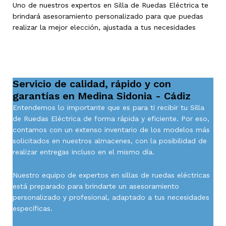
Uno de nuestros expertos en Silla de Ruedas Eléctrica te
brindará asesoramiento personalizado para que puedas
realizar la mejor elección, ajustada a tus necesidades
Servicio de calidad, rápido y con
garantías en Medina Sidonia - Cádiz
Entendemos lo importante que es para ti recibir tu Silla
de Ruedas Eléctrica de forma rápida y eficiente. Por eso,
contamos con un extenso inventario de los modelos más
solicitados en nuestros almacenes, con la posibilidad de
realizar entregas incluso en el mismo día.
Nuestro equipo de expertos en sillas de ruedas eléctricas
está preparado para brindarte un asesoramiento
personalizado y profesional, adaptado a tus necesidades
específicas.