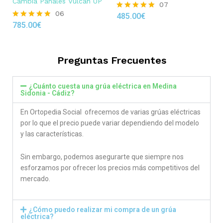
Cambia Pañales Vulcan UP
07
06
485.00
€
Rated
785.00
€
4.86
Rated
out of 5
4.83
out of 5
Preguntas Frecuentes
¿Cuánto cuesta una grúa eléctrica en Medina
Sidonia - Cádiz?
En Ortopedia Social ofrecemos de varias grúas eléctricas
por lo que el precio puede variar dependiendo del modelo
y las características.
Sin embargo, podemos asegurarte que siempre nos
esforzamos por ofrecer los precios más competitivos del
mercado.
¿Cómo puedo realizar mi compra de un grúa
eléctrica?