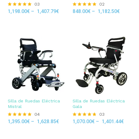
03
02
1,198.00
€
–
1,407.79
€
848.00
€
–
1,182.50
€
Rated
Rated
5.00
5.00
out of 5
out of 5
Silla de Ruedas Eléctrica
Silla de Ruedas Eléctrica
Mistral
Gala
04
03
1,395.00
€
–
1,628.85
€
1,070.00
€
–
1,401.44
€
Rated
Rated
5.00
4.67
out of 5
out of 5