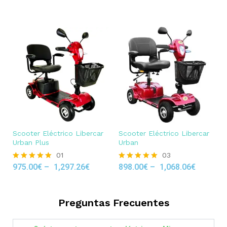
out of 5
Scooter Eléctrico Libercar
Scooter Eléctrico Libercar
Urban Plus
Urban
01
03
975.00
€
–
1,297.26
€
898.00
€
–
1,068.06
€
Rated
Rated
5.00
5.00
out of 5
out of 5
Preguntas Frecuentes