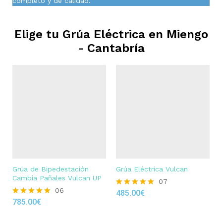
completo y de calidad.
Elige tu Grúa Eléctrica en
Miengo
- Cantabría
Grúa de Bipedestación
Grúa Eléctrica Vulcan
Cambia Pañales Vulcan UP
07
06
485.00
€
Rated
785.00
€
4.86
Rated
out of 5
4.83
out of 5