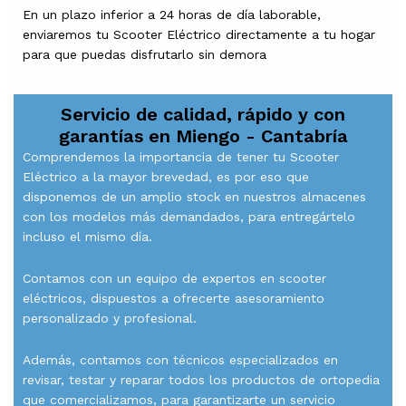
En un plazo inferior a 24 horas de día laborable,
enviaremos tu Scooter Eléctrico directamente a tu hogar
para que puedas disfrutarlo sin demora
Servicio de calidad, rápido y con
garantías en
Miengo - Cantabría
Comprendemos la importancia de tener tu Scooter
Eléctrico a la mayor brevedad, es por eso que
disponemos de un amplio stock en nuestros almacenes
con los modelos más demandados, para entregártelo
incluso el mismo día.
Contamos con un equipo de expertos en scooter
eléctricos, dispuestos a ofrecerte asesoramiento
personalizado y profesional.
Además, contamos con técnicos especializados en
revisar, testar y reparar todos los productos de ortopedia
que comercializamos, para garantizarte un servicio