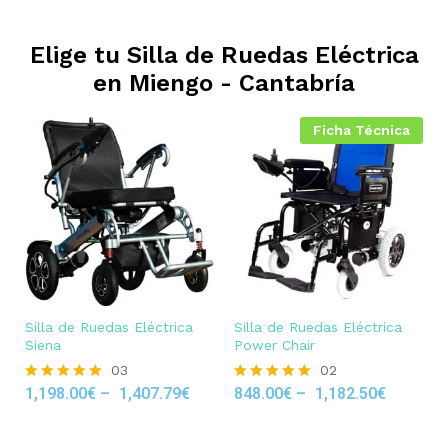
Elige tu Silla de Ruedas Eléctrica
en
Miengo - Cantabría
Ficha Técnica
Silla de Ruedas Eléctrica
Silla de Ruedas Eléctrica
Siena
Power Chair
03
02
1,198.00
€
–
1,407.79
€
848.00
€
–
1,182.50
€
Rated
Rated
5.00
5.00
out of 5
out of 5