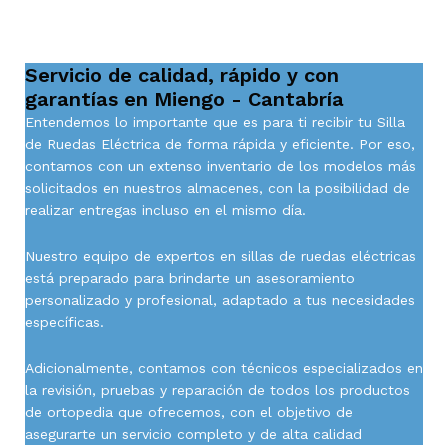
Servicio de calidad, rápido y con
garantías en Miengo - Cantabría
Entendemos lo importante que es para ti recibir tu Silla
de Ruedas Eléctrica de forma rápida y eficiente. Por eso,
contamos con un extenso inventario de los modelos más
solicitados en nuestros almacenes, con la posibilidad de
realizar entregas incluso en el mismo día.
Nuestro equipo de expertos en sillas de ruedas eléctricas
está preparado para brindarte un asesoramiento
personalizado y profesional, adaptado a tus necesidades
específicas.
Adicionalmente, contamos con técnicos especializados en
la revisión, pruebas y reparación de todos los productos
de ortopedia que ofrecemos, con el objetivo de
asegurarte un servicio completo y de alta calidad