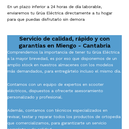
En un plazo inferior a 24 horas de día laborable,
enviaremos tu Grúa Eléctrica directamente a tu hogar
para que puedas disfrutarlo sin demora
Servicio de calidad, rápido y con
garantías en
Miengo - Cantabría
Comprendemos la importancia de tener tu Grúa Eléctrica
a la mayor brevedad, es por eso que disponemos de un
amplio stock en nuestros almacenes con los modelos
más demandados, para entregártelo incluso el mismo día.
Contamos con un equipo de expertos en scooter
eléctricos, dispuestos a ofrecerte asesoramiento
personalizado y profesional.
Además, contamos con técnicos especializados en
revisar, testar y reparar todos los productos de ortopedia
que comercializamos, para garantizarte un servicio