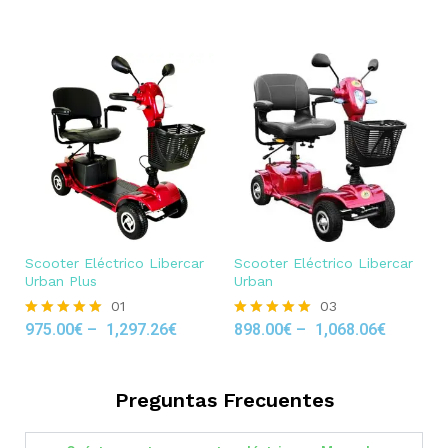
out of 5
Scooter Eléctrico Libercar
Scooter Eléctrico Libercar
Urban Plus
Urban
01
03
975.00
€
–
1,297.26
€
898.00
€
–
1,068.06
€
Rated
Rated
5.00
5.00
out of 5
out of 5
Preguntas Frecuentes