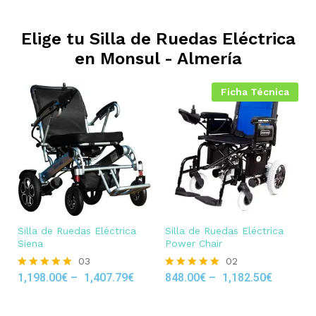
Elige tu Silla de Ruedas Eléctrica
en
Monsul - Almería
Ficha Técnica
Silla de Ruedas Eléctrica
Silla de Ruedas Eléctrica
Siena
Power Chair
03
02
1,198.00
€
–
1,407.79
€
848.00
€
–
1,182.50
€
Rated
Rated
5.00
5.00
out of 5
out of 5