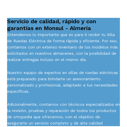
Servicio de calidad, rápido y con
garantías en Monsul - Almería
Entendemos lo importante que es para ti recibir tu Silla
de Ruedas Eléctrica de forma rápida y eficiente. Por eso,
contamos con un extenso inventario de los modelos más
solicitados en nuestros almacenes, con la posibilidad de
realizar entregas incluso en el mismo día.
Nuestro equipo de expertos en sillas de ruedas eléctricas
está preparado para brindarte un asesoramiento
personalizado y profesional, adaptado a tus necesidades
específicas.
Adicionalmente, contamos con técnicos especializados en
la revisión, pruebas y reparación de todos los productos
de ortopedia que ofrecemos, con el objetivo de
asegurarte un servicio completo y de alta calidad