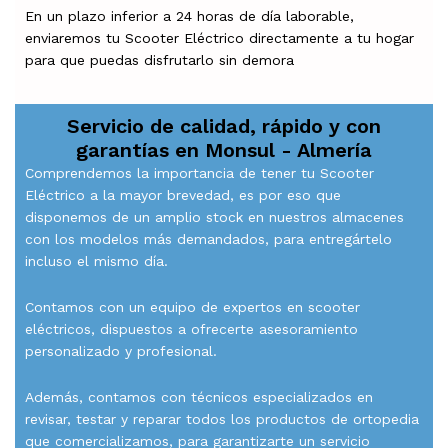
En un plazo inferior a 24 horas de día laborable,
enviaremos tu Scooter Eléctrico directamente a tu hogar
para que puedas disfrutarlo sin demora
Servicio de calidad, rápido y con
garantías en
Monsul - Almería
Comprendemos la importancia de tener tu Scooter
Eléctrico a la mayor brevedad, es por eso que
disponemos de un amplio stock en nuestros almacenes
con los modelos más demandados, para entregártelo
incluso el mismo día.
Contamos con un equipo de expertos en scooter
eléctricos, dispuestos a ofrecerte asesoramiento
personalizado y profesional.
Además, contamos con técnicos especializados en
revisar, testar y reparar todos los productos de ortopedia
que comercializamos, para garantizarte un servicio