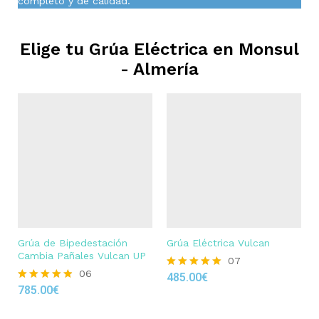
completo y de calidad.
Elige tu Grúa Eléctrica en
Monsul
- Almería
Grúa de Bipedestación
Grúa Eléctrica Vulcan
Cambia Pañales Vulcan UP
07
06
485.00
€
Rated
785.00
€
4.86
Rated
out of 5
4.83
out of 5