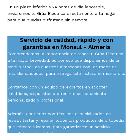
En un plazo inferior a 24 horas de día laborable,
enviaremos tu Grúa Eléctrica directamente a tu hogar
para que puedas disfrutarlo sin demora
Servicio de calidad, rápido y con
garantías en
Monsul - Almería
Comprendemos la importancia de tener tu Grúa Eléctrica
a la mayor brevedad, es por eso que disponemos de un
amplio stock en nuestros almacenes con los modelos
más demandados, para entregártelo incluso el mismo día.
Contamos con un equipo de expertos en scooter
eléctricos, dispuestos a ofrecerte asesoramiento
personalizado y profesional.
Además, contamos con técnicos especializados en
revisar, testar y reparar todos los productos de ortopedia
que comercializamos, para garantizarte un servicio