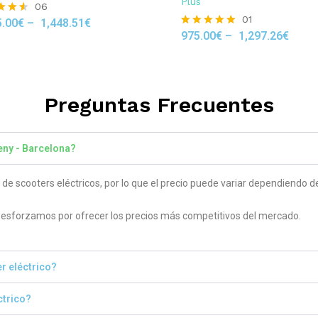
Plus
06
01
5.00
€
–
1,448.51
€
975.00
€
–
1,297.26
€
Rated
 5
5.00
out of 5
Preguntas Frecuentes
eny - Barcelona?
 scooters eléctricos, por lo que el precio puede variar dependiendo del
sforzamos por ofrecer los precios más competitivos del mercado.
r eléctrico?
ctrico?