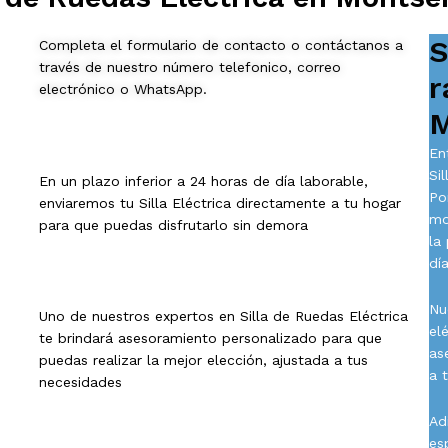
S
Completa el formulario de contacto o contáctanos a
través de nuestro número telefonico, correo
r
electrónico o WhatsApp.
M
En
Si
En un plazo inferior a 24 horas de día laborable,
Po
enviaremos tu Silla Eléctrica directamente a tu hogar
mo
para que puedas disfrutarlo sin demora
la
día
Nu
Uno de nuestros expertos en Silla de Ruedas Eléctrica
el
te brindará asesoramiento personalizado para que
as
puedas realizar la mejor elección, ajustada a tus
a 
necesidades
Ad
es