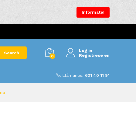
Informate!
Log in
Search
Regístrese en
0
Llámanos:
631 40 11 91
ona