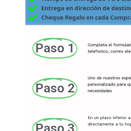
Entrega en dirección de desti
Cheque Regalo en cada Compr
Paso 1
Completa el formular
telefonico, correo el
Uno de nuestros expe
Paso 2
personalizado para qu
necesidades
En un plazo inferior 
Paso 3
directamente a tu ho