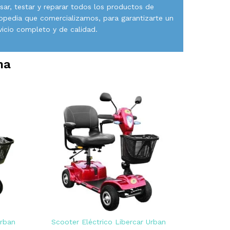
isar, testar y reparar todos los productos de
opedia que comercializamos, para garantizarte un
vicio completo y de calidad.
na
Urban
Scooter Eléctrico Libercar Urban