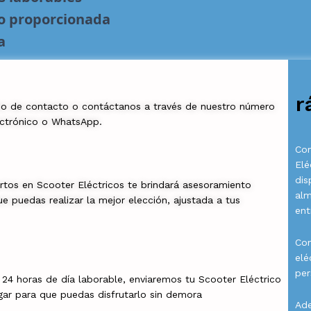
no proporcionada
a
r
io de contacto o contáctanos a través de nuestro número
ectrónico o WhatsApp.
Com
Elé
dis
rtos en Scooter Eléctricos te brindará asesoramiento
al
e puedas realizar la mejor elección, ajustada a tus
ent
Con
elé
per
a 24 horas de día laborable, enviaremos tu Scooter Eléctrico
gar para que puedas disfrutarlo sin demora
Ade