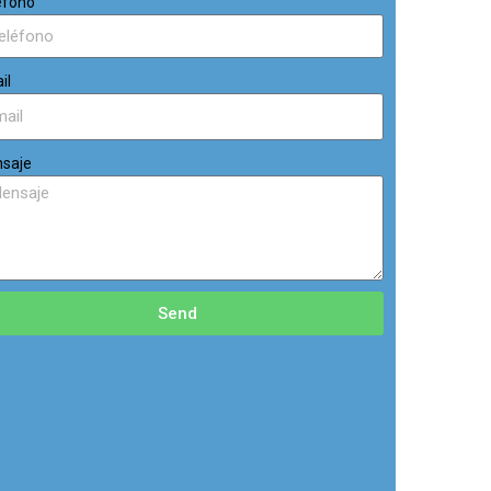
éfono
il
saje
Send