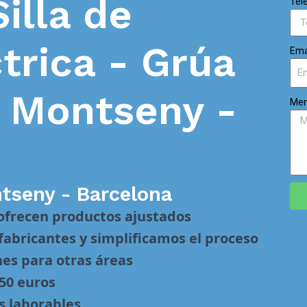
Silla de
Tel
trica - Grúa
Ema
n
Montseny -
Men
tseny - Barcelona
 ofrecen productos ajustados
abricantes y simplificamos el proceso
nes para otras áreas
 50 euros
s laborables