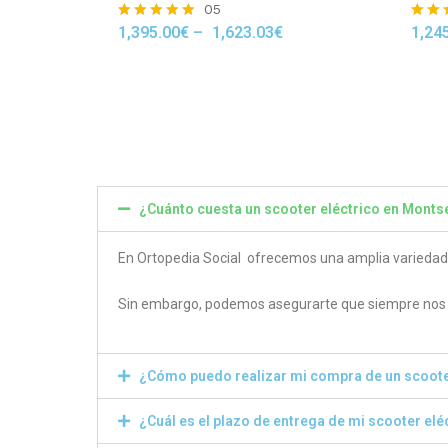
05
1,395.00
€
–
1,623.03
€
1,24
Rated
Rated
4.80
4.50
out of 5
out of
¿Cuánto cuesta un scooter eléctrico en Monts
En Ortopedia Social ofrecemos una amplia variedad de
Sin embargo, podemos asegurarte que siempre nos e
¿Cómo puedo realizar mi compra de un scoote
¿Cuál es el plazo de entrega de mi scooter elé