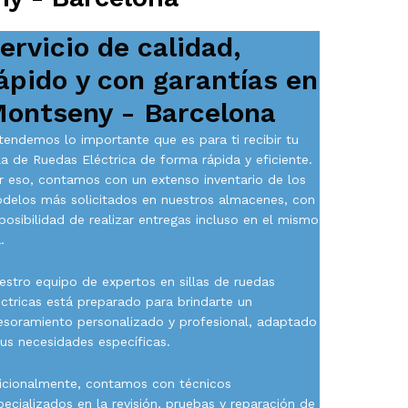
ervicio de calidad,
ápido y con garantías en
ontseny - Barcelona
tendemos lo importante que es para ti recibir tu
lla de Ruedas Eléctrica de forma rápida y eficiente.
r eso, contamos con un extenso inventario de los
delos más solicitados en nuestros almacenes, con
 posibilidad de realizar entregas incluso en el mismo
.
estro equipo de expertos en sillas de ruedas
éctricas está preparado para brindarte un
esoramiento personalizado y profesional, adaptado
tus necesidades específicas.
icionalmente, contamos con técnicos
pecializados en la revisión, pruebas y reparación de