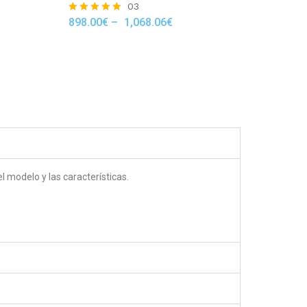
03
898.00
€
–
1,068.06
€
Rated
5.00
out of 5
 modelo y las características.