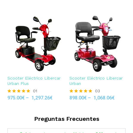
out of 5
Scooter Eléctrico Libercar
Scooter Eléctrico Libercar
Urban Plus
Urban
01
03
975.00
€
–
1,297.26
€
898.00
€
–
1,068.06
€
Rated
Rated
5.00
5.00
out of 5
out of 5
Preguntas Frecuentes