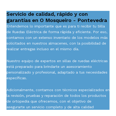
Servicio de calidad, rápido y con
garantías en O Mosqueiro - Pontevedra
Entendemos lo importante que es para ti recibir tu Silla
de Ruedas Eléctrica de forma rápida y eficiente. Por eso,
contamos con un extenso inventario de los modelos más
solicitados en nuestros almacenes, con la posibilidad de
realizar entregas incluso en el mismo día.
Nuestro equipo de expertos en sillas de ruedas eléctricas
está preparado para brindarte un asesoramiento
personalizado y profesional, adaptado a tus necesidades
específicas.
Adicionalmente, contamos con técnicos especializados en
la revisión, pruebas y reparación de todos los productos
de ortopedia que ofrecemos, con el objetivo de
asegurarte un servicio completo y de alta calidad