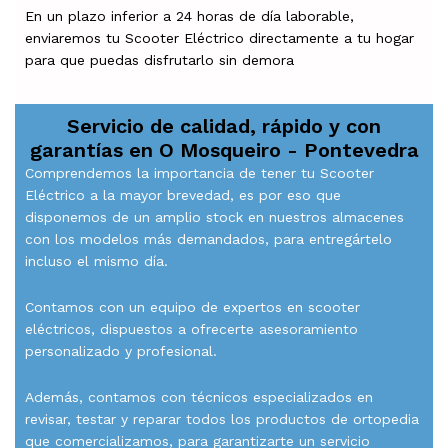
En un plazo inferior a 24 horas de día laborable,
enviaremos tu Scooter Eléctrico directamente a tu hogar
para que puedas disfrutarlo sin demora
Servicio de calidad, rápido y con
garantías en
O Mosqueiro - Pontevedra
Comprendemos la importancia de tener tu Scooter
Eléctrico a la mayor brevedad, es por eso que
disponemos de un amplio stock en nuestros almacenes
con los modelos más demandados, para entregártelo
incluso el mismo día.
Contamos con un equipo de expertos en scooter
eléctricos, dispuestos a ofrecerte asesoramiento
personalizado y profesional.
Además, contamos con técnicos especializados en
revisar, testar y reparar todos los productos de ortopedia
que comercializamos, para garantizarte un servicio