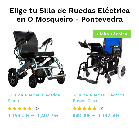
Elige tu Silla de Ruedas Eléctrica
en
O Mosqueiro - Pontevedra
Ficha Técnica
Silla de Ruedas Eléctrica
Silla de Ruedas Eléctrica
Siena
Power Chair
03
02
1,198.00
€
–
1,407.79
€
848.00
€
–
1,182.50
€
Rated
Rated
5.00
5.00
out of 5
out of 5