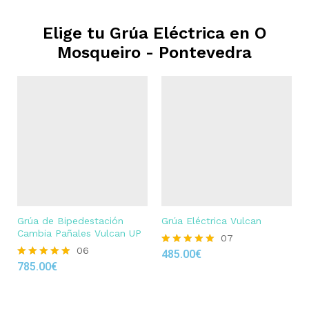
Elige tu Grúa Eléctrica en
O
Mosqueiro - Pontevedra
Grúa de Bipedestación
Grúa Eléctrica Vulcan
Cambia Pañales Vulcan UP
07
06
485.00
€
Rated
785.00
€
4.86
Rated
out of 5
4.83
out of 5