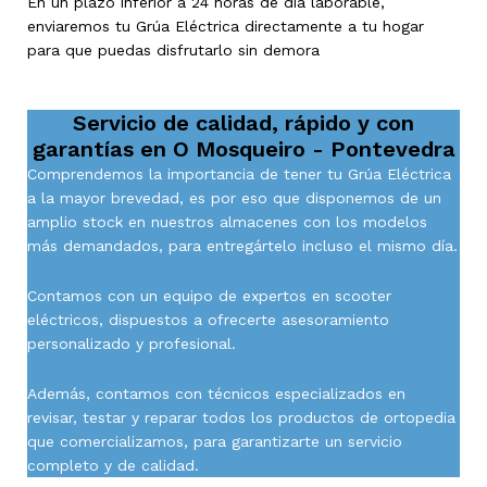
En un plazo inferior a 24 horas de día laborable,
enviaremos tu Grúa Eléctrica directamente a tu hogar
para que puedas disfrutarlo sin demora
Servicio de calidad, rápido y con
garantías en
O Mosqueiro - Pontevedra
Comprendemos la importancia de tener tu Grúa Eléctrica
a la mayor brevedad, es por eso que disponemos de un
amplio stock en nuestros almacenes con los modelos
más demandados, para entregártelo incluso el mismo día.
Contamos con un equipo de expertos en scooter
eléctricos, dispuestos a ofrecerte asesoramiento
personalizado y profesional.
Además, contamos con técnicos especializados en
revisar, testar y reparar todos los productos de ortopedia
que comercializamos, para garantizarte un servicio
completo y de calidad.