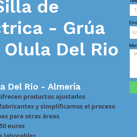
Silla de
Tel
trica - Grúa
Ema
n
Olula Del Rio
Men
a Del Rio - Almería
 ofrecen productos ajustados
abricantes y simplificamos el proceso
nes para otras áreas
 50 euros
s laborables