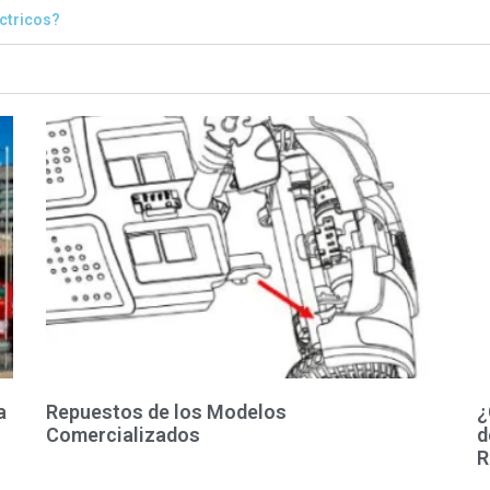
éctricos?
a
Repuestos de los Modelos
¿
Comercializados
d
R