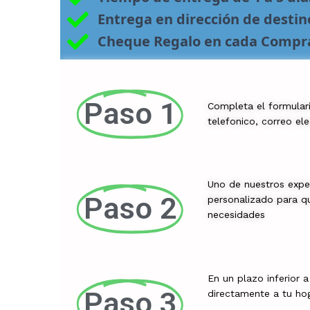
Entrega en dirección de desti
Cheque Regalo en cada Compr
Paso 1
Completa el formular
telefonico, correo el
Uno de nuestros expe
Paso 2
personalizado para qu
necesidades
En un plazo inferior 
Paso 3
directamente a tu ho