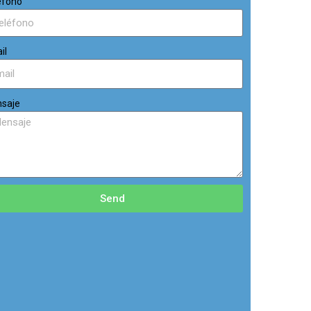
éfono
il
saje
Send