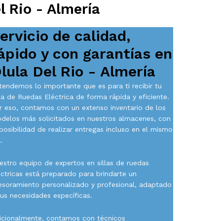
l Rio - Almería
ervicio de calidad,
ápido y con garantías en
lula Del Rio - Almería
tendemos lo importante que es para ti recibir tu
lla de Ruedas Eléctrica de forma rápida y eficiente.
r eso, contamos con un extenso inventario de los
delos más solicitados en nuestros almacenes, con
 posibilidad de realizar entregas incluso en el mismo
.
estro equipo de expertos en sillas de ruedas
éctricas está preparado para brindarte un
esoramiento personalizado y profesional, adaptado
tus necesidades específicas.
icionalmente, contamos con técnicos