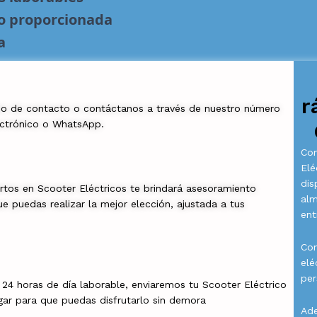
no proporcionada
a
r
io de contacto o contáctanos a través de nuestro número
ectrónico o WhatsApp.
Com
Elé
dis
rtos en Scooter Eléctricos te brindará asesoramiento
al
e puedas realizar la mejor elección, ajustada a tus
ent
Con
elé
per
a 24 horas de día laborable, enviaremos tu Scooter Eléctrico
gar para que puedas disfrutarlo sin demora
Ade