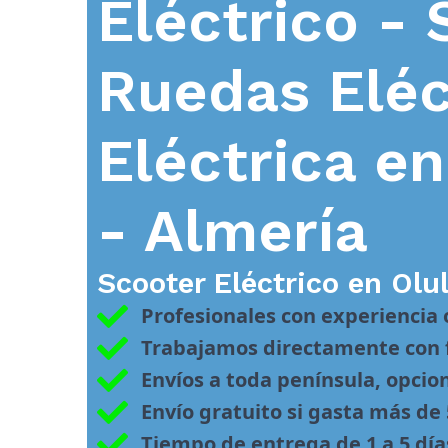
Eléctrico - 
Ruedas Eléc
Eléctrica e
- Almería
Scooter Eléctrico en
Olul
Profesionales con experiencia
Trabajamos directamente con f
Envíos a toda península, opcio
Envío gratuito si gasta más de
Tiempo de entrega de 1 a 5 día