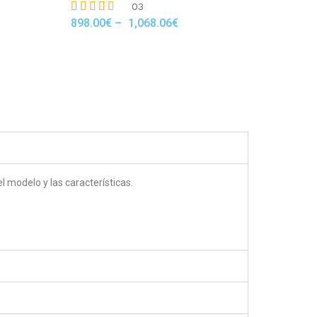
03
898.00
€
–
1,068.06
€
Rated
5.00
out of 5
 modelo y las características.