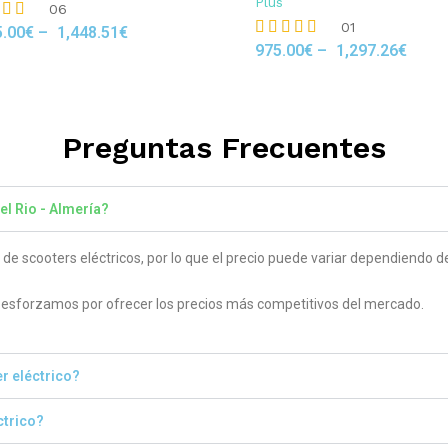
Plus
06
01
5.00
€
–
1,448.51
€
975.00
€
–
1,297.26
€
Rated
 5
5.00
out of 5
Preguntas Frecuentes
el Rio - Almería?
 scooters eléctricos, por lo que el precio puede variar dependiendo del
sforzamos por ofrecer los precios más competitivos del mercado.
r eléctrico?
ctrico?