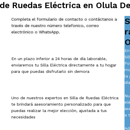
de Ruedas Eléctrica en Olula De
S
Completa el formulario de contacto o contáctanos a
través de nuestro número telefonico, correo
r
electrónico o WhatsApp.
O
En
Si
En un plazo inferior a 24 horas de día laborable,
Po
enviaremos tu Silla Eléctrica directamente a tu hogar
mo
para que puedas disfrutarlo sin demora
la
día
Nu
Uno de nuestros expertos en Silla de Ruedas Eléctrica
el
te brindará asesoramiento personalizado para que
as
puedas realizar la mejor elección, ajustada a tus
a 
necesidades
Ad