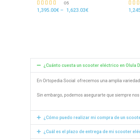
05
1,395.00
€
–
1,623.03
€
1,24
Rated
Rated
4.80
4.50
out of 5
out of
¿Cuánto cuesta un scooter eléctrico en Olula D
En Ortopedia Social ofrecemos una amplia variedad de
Sin embargo, podemos asegurarte que siempre nos e
¿Cómo puedo realizar mi compra de un scoote
¿Cuál es el plazo de entrega de mi scooter elé