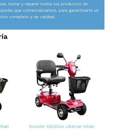
isar, testar y reparar todos los productos de
opedia que comercializamos, para garantizarte un
vicio completo y de calidad.
ría
Urban
Scooter Eléctrico Libercar Urban