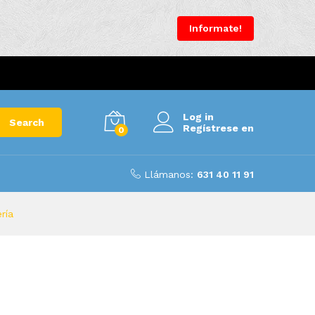
Informate!
Log in
Search
Regístrese en
0
Llámanos:
631 40 11 91
ría