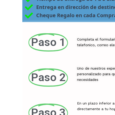
Entrega en dirección de desti
Cheque Regalo en cada Compr
Paso 1
Completa el formular
telefonico, correo el
Uno de nuestros expe
Paso 2
personalizado para qu
necesidades
En un plazo inferior 
Paso 3
directamente a tu ho