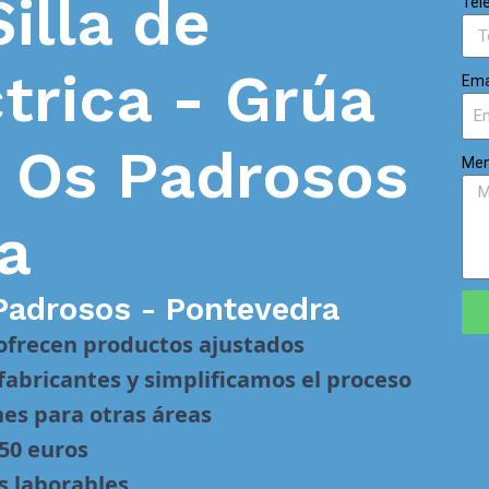
Silla de
Tel
trica - Grúa
Ema
n
Os Padrosos
Men
a
Padrosos - Pontevedra
 ofrecen productos ajustados
abricantes y simplificamos el proceso
nes para otras áreas
 50 euros
s laborables