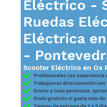
Eléctrico - 
Ruedas Eléc
Eléctrica e
- Pontevedr
Scooter Eléctrico en
Os 
Profesionales con experiencia
Trabajamos directamente con f
Envíos a toda península, opcio
Envío gratuito si gasta más de
Tiempo de entrega de 1 a 5 día