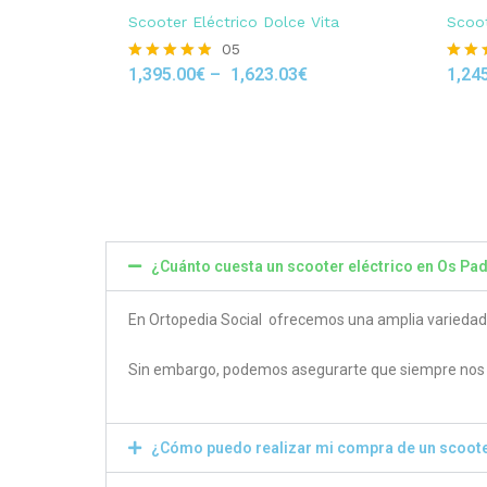
Scooter Eléctrico Dolce Vita
Scoot
05
1,395.00
€
–
1,623.03
€
1,24
Rated
Rated
4.80
4.50
out of 5
out of
¿Cuánto cuesta un scooter eléctrico en Os Pa
En Ortopedia Social ofrecemos una amplia variedad de
Sin embargo, podemos asegurarte que siempre nos e
¿Cómo puedo realizar mi compra de un scoote