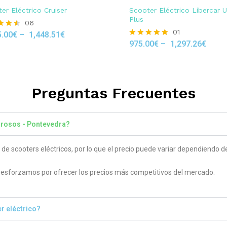
er Eléctrico Cruiser
Scooter Eléctrico Libercar 
Plus
06
01
5.00
€
–
1,448.51
€
975.00
€
–
1,297.26
€
Rated
 5
5.00
out of 5
Preguntas Frecuentes
drosos - Pontevedra?
 scooters eléctricos, por lo que el precio puede variar dependiendo del
sforzamos por ofrecer los precios más competitivos del mercado.
r eléctrico?