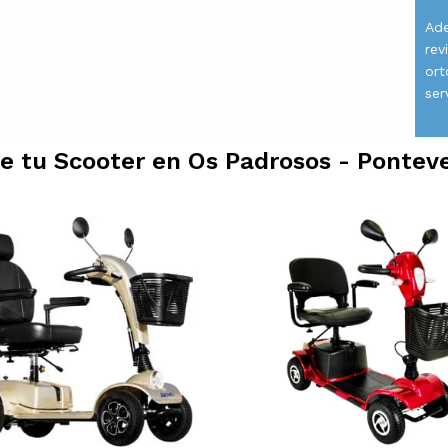
Ade
rev
ort
ser
ge tu Scooter en
Os Padrosos - Pontev