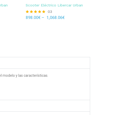
Urban
Scooter Eléctrico Libercar Urban
03
898.00
€
–
1,068.06
€
Rated
5.00
out of 5
 modelo y las características.