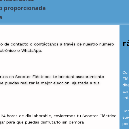
no proporcionada
a
r
io de contacto o contáctanos a través de nuestro número
ectrónico o WhatsApp.
Com
rtos en Scooter Eléctricos te brindará asesoramiento
Elé
e puedas realizar la mejor elección, ajustada a tus
dis
al
ent
Con
a 24 horas de día laborable, enviaremos tu Scooter Eléctrico
elé
gar para que puedas disfrutarlo sin demora
per