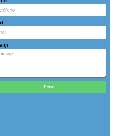
éfono
il
saje
Send