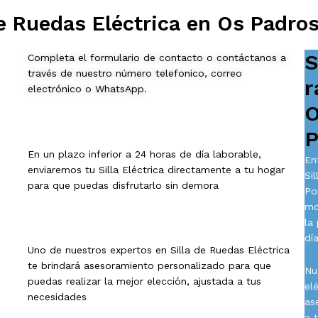
e Ruedas Eléctrica en Os Padro
S
Completa el formulario de contacto o contáctanos a
través de nuestro número telefonico, correo
r
electrónico o WhatsApp.
O
P
En un plazo inferior a 24 horas de día laborable,
En
enviaremos tu Silla Eléctrica directamente a tu hogar
Si
para que puedas disfrutarlo sin demora
Po
mo
la
día
Uno de nuestros expertos en Silla de Ruedas Eléctrica
te brindará asesoramiento personalizado para que
Nu
puedas realizar la mejor elección, ajustada a tus
el
necesidades
as
a 