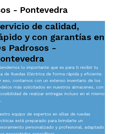
sos - Pontevedra
ervicio de calidad,
ápido y con garantías en
s Padrosos -
ontevedra
tendemos lo importante que es para ti recibir tu
lla de Ruedas Eléctrica de forma rápida y eficiente.
r eso, contamos con un extenso inventario de los
delos más solicitados en nuestros almacenes, con
 posibilidad de realizar entregas incluso en el mismo
.
estro equipo de expertos en sillas de ruedas
éctricas está preparado para brindarte un
esoramiento personalizado y profesional, adaptado
tus necesidades específicas.