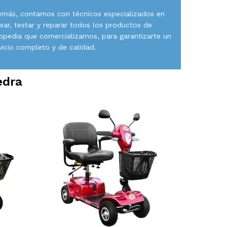
más, contamos con técnicos especializados en
isar, testar y reparar todos los productos de
opedia que comercializamos, para garantizarte un
vicio completo y de calidad.
edra