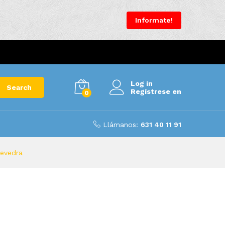
Informate!
Log in
Search
Regístrese en
0
Llámanos:
631 40 11 91
tevedra