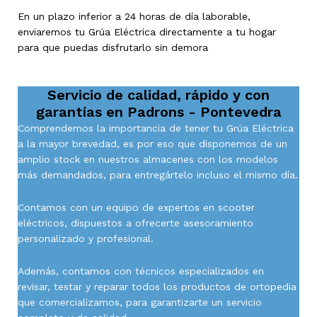
En un plazo inferior a 24 horas de día laborable,
enviaremos tu Grúa Eléctrica directamente a tu hogar
para que puedas disfrutarlo sin demora
Servicio de calidad, rápido y con
garantías en
Padrons - Pontevedra
Comprendemos la importancia de tener tu Grúa Eléctrica
a la mayor brevedad, es por eso que disponemos de un
amplio stock en nuestros almacenes con los modelos
más demandados, para entregártelo incluso el mismo día.
Contamos con un equipo de expertos en scooter
eléctricos, dispuestos a ofrecerte asesoramiento
personalizado y profesional.
Además, contamos con técnicos especializados en
revisar, testar y reparar todos los productos de ortopedia
que comercializamos, para garantizarte un servicio