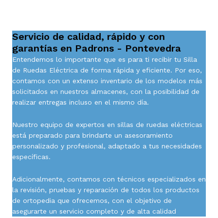
Servicio de calidad, rápido y con
garantías en Padrons - Pontevedra
Entendemos lo importante que es para ti recibir tu Silla
de Ruedas Eléctrica de forma rápida y eficiente. Por eso,
contamos con un extenso inventario de los modelos más
solicitados en nuestros almacenes, con la posibilidad de
realizar entregas incluso en el mismo día.
Nuestro equipo de expertos en sillas de ruedas eléctricas
está preparado para brindarte un asesoramiento
personalizado y profesional, adaptado a tus necesidades
específicas.
Adicionalmente, contamos con técnicos especializados en
la revisión, pruebas y reparación de todos los productos
de ortopedia que ofrecemos, con el objetivo de
asegurarte un servicio completo y de alta calidad