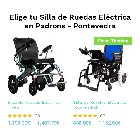
Elige tu Silla de Ruedas Eléctrica
en
Padrons - Pontevedra
Ficha Técnica
Silla de Ruedas Eléctrica
Silla de Ruedas Eléctrica
Siena
Power Chair
03
02
1,198.00
€
–
1,407.79
€
848.00
€
–
1,182.50
€
Rated
Rated
5.00
5.00
out of 5
out of 5