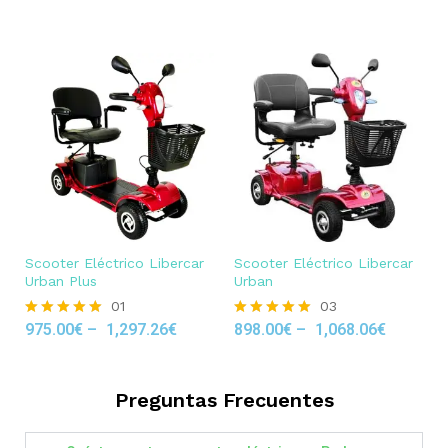
out of 5
Scooter Eléctrico Libercar
Scooter Eléctrico Libercar
Urban Plus
Urban
01
03
975.00
€
–
1,297.26
€
898.00
€
–
1,068.06
€
Rated
Rated
5.00
5.00
out of 5
out of 5
Preguntas Frecuentes