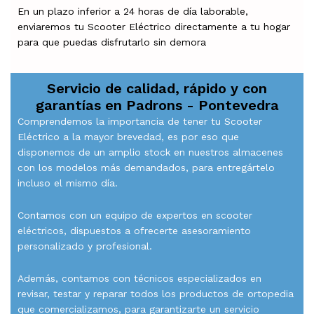
En un plazo inferior a 24 horas de día laborable,
enviaremos tu Scooter Eléctrico directamente a tu hogar
para que puedas disfrutarlo sin demora
Servicio de calidad, rápido y con
garantías en
Padrons - Pontevedra
Comprendemos la importancia de tener tu Scooter
Eléctrico a la mayor brevedad, es por eso que
disponemos de un amplio stock en nuestros almacenes
con los modelos más demandados, para entregártelo
incluso el mismo día.
Contamos con un equipo de expertos en scooter
eléctricos, dispuestos a ofrecerte asesoramiento
personalizado y profesional.
Además, contamos con técnicos especializados en
revisar, testar y reparar todos los productos de ortopedia
que comercializamos, para garantizarte un servicio