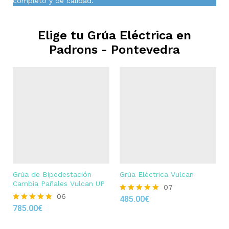
completo y de calidad.
Elige tu Grúa Eléctrica en
Padrons - Pontevedra
Grúa de Bipedestación
Grúa Eléctrica Vulcan
Cambia Pañales Vulcan UP
07
06
485.00
€
Rated
785.00
€
4.86
Rated
out of 5
4.83
out of 5