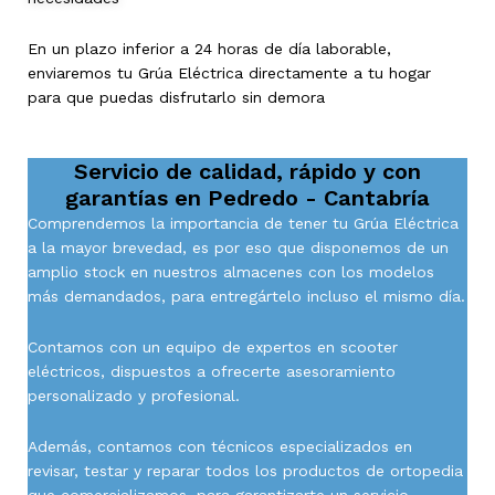
En un plazo inferior a 24 horas de día laborable,
enviaremos tu Grúa Eléctrica directamente a tu hogar
para que puedas disfrutarlo sin demora
Servicio de calidad, rápido y con
garantías en
Pedredo - Cantabría
Comprendemos la importancia de tener tu Grúa Eléctrica
a la mayor brevedad, es por eso que disponemos de un
amplio stock en nuestros almacenes con los modelos
más demandados, para entregártelo incluso el mismo día.
Contamos con un equipo de expertos en scooter
eléctricos, dispuestos a ofrecerte asesoramiento
personalizado y profesional.
Además, contamos con técnicos especializados en
revisar, testar y reparar todos los productos de ortopedia
que comercializamos, para garantizarte un servicio