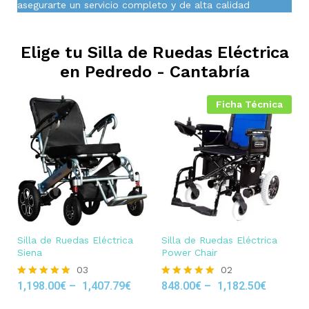
asegurarte un servicio completo y de alta calidad
Elige tu Silla de Ruedas Eléctrica
en
Pedredo - Cantabría
Ficha Técnica
Silla de Ruedas Eléctrica
Silla de Ruedas Eléctrica
Siena
Power Chair
03
02
1,198.00
€
–
1,407.79
€
848.00
€
–
1,182.50
€
Rated
Rated
5.00
5.00
out of 5
out of 5