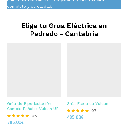
completo y de calidad.
Elige tu Grúa Eléctrica en
Pedredo - Cantabría
Grúa de Bipedestación
Grúa Eléctrica Vulcan
Cambia Pañales Vulcan UP
07
06
485.00
€
Rated
785.00
€
4.86
Rated
out of 5
4.83