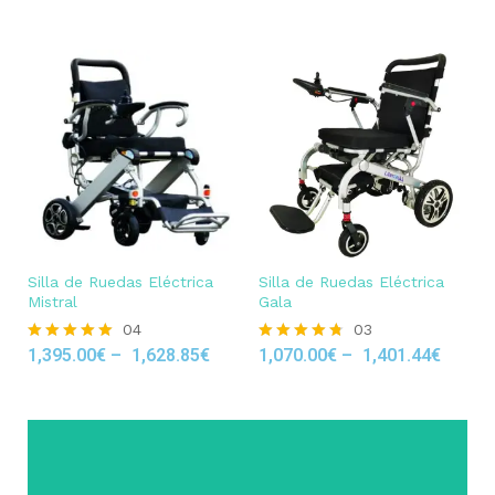
Silla de Ruedas Eléctrica
Silla de Ruedas Eléctrica
Mistral
Gala
04
03
1,395.00
€
–
1,628.85
€
1,070.00
€
–
1,401.44
€
Rated
Rated
5.00
4.67
out of 5
out of 5
Click Here