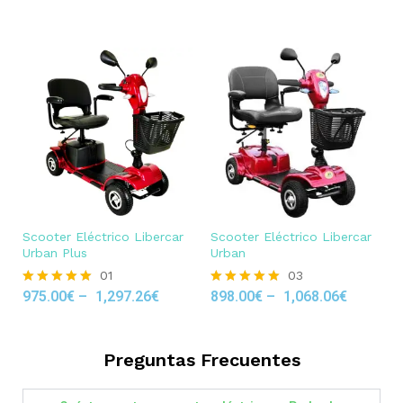
out of 5
Scooter Eléctrico Libercar
Scooter Eléctrico Libercar
Urban Plus
Urban
01
03
975.00
€
–
1,297.26
€
898.00
€
–
1,068.06
€
Rated
Rated
5.00
5.00
out of 5
out of 5
Preguntas Frecuentes