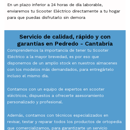
En un plazo inferior a 24 horas de día laborable,
enviaremos tu Scooter Eléctrico directamente a tu hogar
para que puedas disfrutarlo sin demora
Servicio de calidad, rápido y con
garantías en
Pedredo - Cantabría
Comprendemos la importancia de tener tu Scooter
Eléctrico a la mayor brevedad, es por eso que
disponemos de un amplio stock en nuestros almacenes
con los modelos más demandados, para entregártelo
incluso el mismo día.
Contamos con un equipo de expertos en scooter
eléctricos, dispuestos a ofrecerte asesoramiento
personalizado y profesional.
Además, contamos con técnicos especializados en
revisar, testar y reparar todos los productos de ortopedia
que comercializamos, para garantizarte un servicio