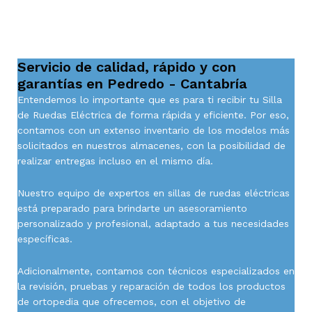
Servicio de calidad, rápido y con
garantías en Pedredo - Cantabría
Entendemos lo importante que es para ti recibir tu Silla
de Ruedas Eléctrica de forma rápida y eficiente. Por eso,
contamos con un extenso inventario de los modelos más
solicitados en nuestros almacenes, con la posibilidad de
realizar entregas incluso en el mismo día.
Nuestro equipo de expertos en sillas de ruedas eléctricas
está preparado para brindarte un asesoramiento
personalizado y profesional, adaptado a tus necesidades
específicas.
Adicionalmente, contamos con técnicos especializados en
la revisión, pruebas y reparación de todos los productos
de ortopedia que ofrecemos, con el objetivo de