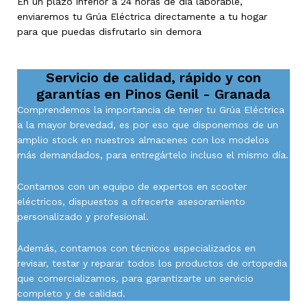
En un plazo inferior a 24 horas de día laborable,
enviaremos tu Grúa Eléctrica directamente a tu hogar
para que puedas disfrutarlo sin demora
Servicio de calidad, rápido y con
garantías en
Pinos Genil - Granada
Comprendemos la importancia de tener tu Grúa Eléctrica
a la mayor brevedad, es por eso que disponemos de un
amplio stock en nuestros almacenes con los modelos
más demandados, para entregártelo incluso el mismo día.
Contamos con un equipo de expertos en scooter
eléctricos, dispuestos a ofrecerte asesoramiento
personalizado y profesional.
Además, contamos con técnicos especializados en
revisar, testar y reparar todos los productos de ortopedia
que comercializamos, para garantizarte un servicio
completo y de calidad.