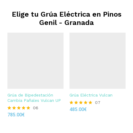
Elige tu Grúa Eléctrica en
Pinos
Genil - Granada
Grúa de Bipedestación
Grúa Eléctrica Vulcan
Cambia Pañales Vulcan UP
07
06
485.00
€
Rated
785.00
€
4.86
Rated
out of 5
4.83
out of 5