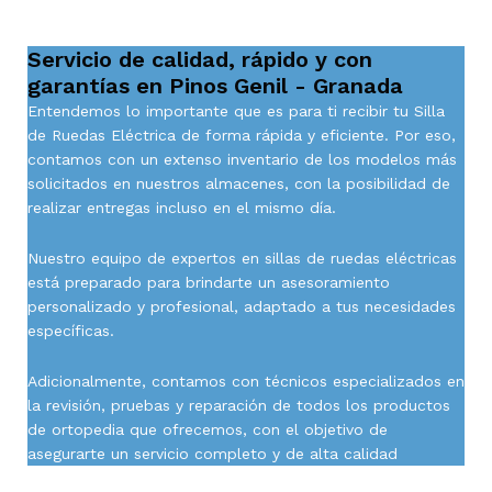
Servicio de calidad, rápido y con
garantías en Pinos Genil - Granada
Entendemos lo importante que es para ti recibir tu Silla
de Ruedas Eléctrica de forma rápida y eficiente. Por eso,
contamos con un extenso inventario de los modelos más
solicitados en nuestros almacenes, con la posibilidad de
realizar entregas incluso en el mismo día.
Nuestro equipo de expertos en sillas de ruedas eléctricas
está preparado para brindarte un asesoramiento
personalizado y profesional, adaptado a tus necesidades
específicas.
Adicionalmente, contamos con técnicos especializados en
la revisión, pruebas y reparación de todos los productos
de ortopedia que ofrecemos, con el objetivo de
asegurarte un servicio completo y de alta calidad