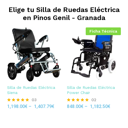
Elige tu Silla de Ruedas Eléctrica
en
Pinos Genil - Granada
Ficha Técnica
Silla de Ruedas Eléctrica
Silla de Ruedas Eléctrica
Siena
Power Chair
03
02
1,198.00
€
–
1,407.79
€
848.00
€
–
1,182.50
€
Rated
Rated
5.00
5.00
out of 5
out of 5