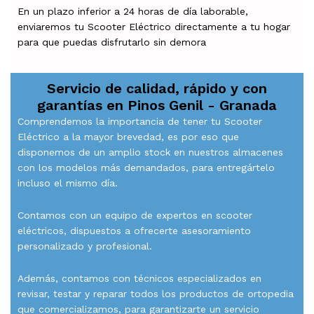
En un plazo inferior a 24 horas de día laborable,
enviaremos tu Scooter Eléctrico directamente a tu hogar
para que puedas disfrutarlo sin demora
Servicio de calidad, rápido y con
garantías en
Pinos Genil - Granada
Comprendemos la importancia de tener tu Scooter
Eléctrico a la mayor brevedad, es por eso que
disponemos de un amplio stock en nuestros almacenes
con los modelos más demandados, para entregártelo
incluso el mismo día.
Contamos con un equipo de expertos en scooter
eléctricos, dispuestos a ofrecerte asesoramiento
personalizado y profesional.
Además, contamos con técnicos especializados en
revisar, testar y reparar todos los productos de ortopedia
que comercializamos, para garantizarte un servicio