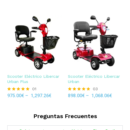
out of 5
Scooter Eléctrico Libercar
Scooter Eléctrico Libercar
Urban Plus
Urban
01
03
975.00
€
–
1,297.26
€
898.00
€
–
1,068.06
€
Rated
Rated
5.00
5.00
out of 5
out of 5
Preguntas Frecuentes