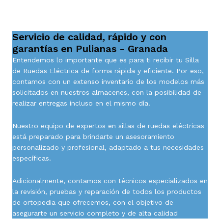
Servicio de calidad, rápido y con
garantías en Pulianas - Granada
Entendemos lo importante que es para ti recibir tu Silla
de Ruedas Eléctrica de forma rápida y eficiente. Por eso,
contamos con un extenso inventario de los modelos más
solicitados en nuestros almacenes, con la posibilidad de
realizar entregas incluso en el mismo día.
Nuestro equipo de expertos en sillas de ruedas eléctricas
está preparado para brindarte un asesoramiento
personalizado y profesional, adaptado a tus necesidades
específicas.
Adicionalmente, contamos con técnicos especializados en
la revisión, pruebas y reparación de todos los productos
de ortopedia que ofrecemos, con el objetivo de
asegurarte un servicio completo y de alta calidad