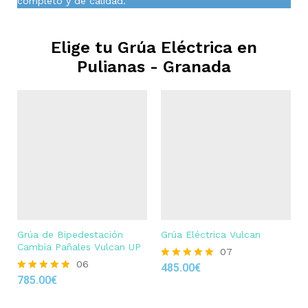
completo y de calidad.
Elige tu Grúa Eléctrica en
Pulianas - Granada
Grúa de Bipedestación
Grúa Eléctrica Vulcan
Cambia Pañales Vulcan UP
07
06
485.00
€
Rated
785.00
€
4.86
Rated
out of 5
4.83
out of 5