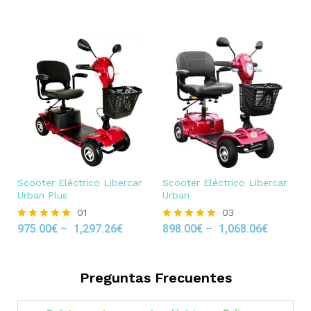
out of 5
Scooter Eléctrico Libercar
Scooter Eléctrico Libercar
Urban Plus
Urban
01
03
975.00
€
–
1,297.26
€
898.00
€
–
1,068.06
€
Rated
Rated
5.00
5.00
out of 5
out of 5
Preguntas Frecuentes