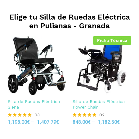
Elige tu Silla de Ruedas Eléctrica
en
Pulianas - Granada
Ficha Técnica
Silla de Ruedas Eléctrica
Silla de Ruedas Eléctrica
Siena
Power Chair
03
02
1,198.00
€
–
1,407.79
€
848.00
€
–
1,182.50
€
Rated
Rated
5.00
5.00
out of 5
out of 5