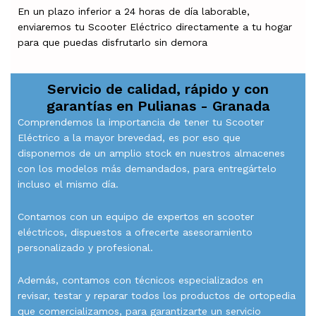
En un plazo inferior a 24 horas de día laborable,
enviaremos tu Scooter Eléctrico directamente a tu hogar
para que puedas disfrutarlo sin demora
Servicio de calidad, rápido y con
garantías en
Pulianas - Granada
Comprendemos la importancia de tener tu Scooter
Eléctrico a la mayor brevedad, es por eso que
disponemos de un amplio stock en nuestros almacenes
con los modelos más demandados, para entregártelo
incluso el mismo día.
Contamos con un equipo de expertos en scooter
eléctricos, dispuestos a ofrecerte asesoramiento
personalizado y profesional.
Además, contamos con técnicos especializados en
revisar, testar y reparar todos los productos de ortopedia
que comercializamos, para garantizarte un servicio