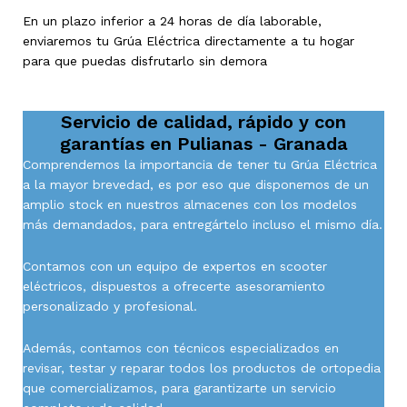
En un plazo inferior a 24 horas de día laborable,
enviaremos tu Grúa Eléctrica directamente a tu hogar
para que puedas disfrutarlo sin demora
Servicio de calidad, rápido y con
garantías en
Pulianas - Granada
Comprendemos la importancia de tener tu Grúa Eléctrica
a la mayor brevedad, es por eso que disponemos de un
amplio stock en nuestros almacenes con los modelos
más demandados, para entregártelo incluso el mismo día.
Contamos con un equipo de expertos en scooter
eléctricos, dispuestos a ofrecerte asesoramiento
personalizado y profesional.
Además, contamos con técnicos especializados en
revisar, testar y reparar todos los productos de ortopedia
que comercializamos, para garantizarte un servicio