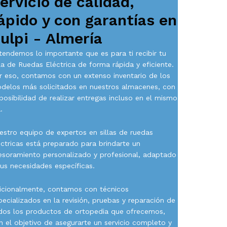
ervicio de calidad,
ápido y con garantías en
ulpi - Almería
tendemos lo importante que es para ti recibir tu
lla de Ruedas Eléctrica de forma rápida y eficiente.
r eso, contamos con un extenso inventario de los
delos más solicitados en nuestros almacenes, con
 posibilidad de realizar entregas incluso en el mismo
.
estro equipo de expertos en sillas de ruedas
éctricas está preparado para brindarte un
esoramiento personalizado y profesional, adaptado
tus necesidades específicas.
icionalmente, contamos con técnicos
pecializados en la revisión, pruebas y reparación de
dos los productos de ortopedia que ofrecemos,
n el objetivo de asegurarte un servicio completo y