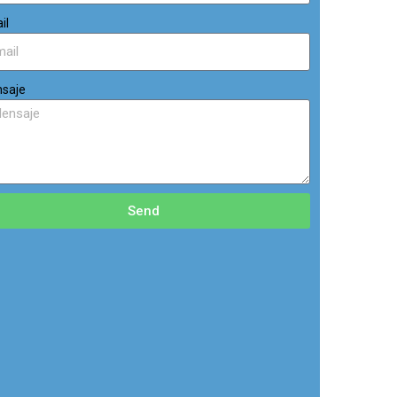
il
saje
Send