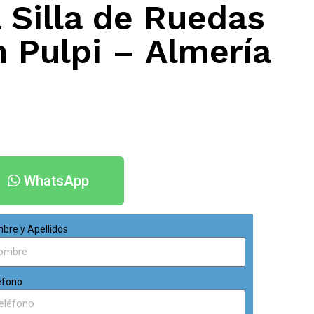
 Silla de Ruedas
n Pulpi – Almería
WhatsApp
bre y Apellidos
éfono