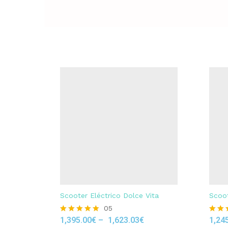
Scooter Eléctrico Dolce Vita
Scoot
05
1,395.00
€
–
1,623.03
€
1,24
Rated
Rated