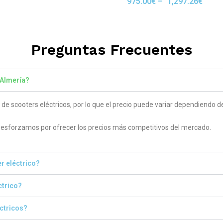
975.00
€
–
1,297.26
€
Rated
 5
5.00
out of 5
Preguntas Frecuentes
 Almería?
 scooters eléctricos, por lo que el precio puede variar dependiendo del
sforzamos por ofrecer los precios más competitivos del mercado.
r eléctrico?
ctrico?
éctricos?