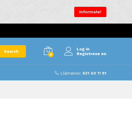
Informate!
Log in
Search
Regístrese en
0
Llámanos:
631 40 11 91