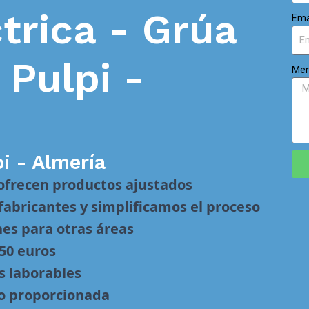
trica - Grúa
Ema
n
Pulpi -
Men
i - Almería
 ofrecen productos ajustados
abricantes y simplificamos el proceso
nes para otras áreas
 50 euros
s laborables
no proporcionada