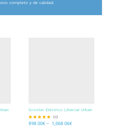
vicio completo y de calidad.
Urban
Scooter Eléctrico Libercar Urban
03
898.00
€
–
1,068.06
€
Rated