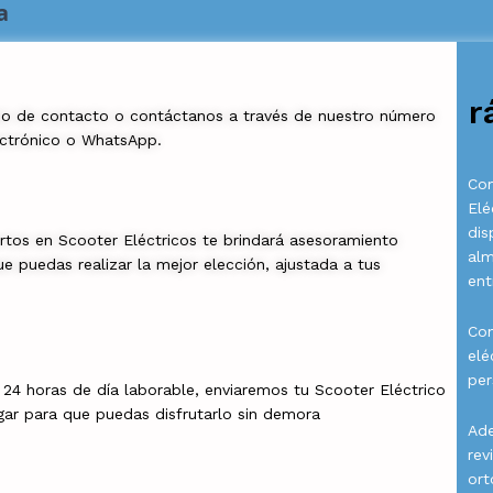
a
r
io de contacto o contáctanos a través de nuestro número
ectrónico o WhatsApp.
Com
Elé
dis
rtos en Scooter Eléctricos te brindará asesoramiento
al
e puedas realizar la mejor elección, ajustada a tus
ent
Con
elé
per
a 24 horas de día laborable, enviaremos tu Scooter Eléctrico
gar para que puedas disfrutarlo sin demora
Ade
rev
ort