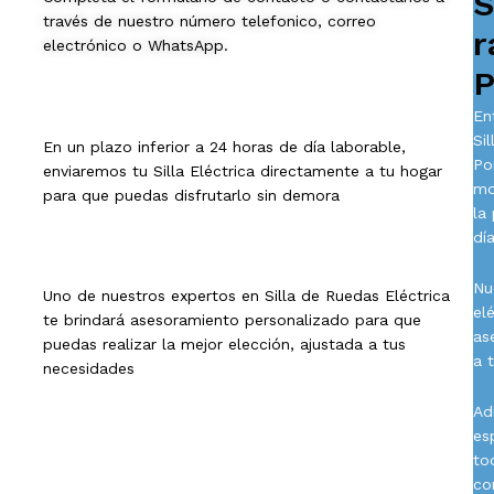
S
través de nuestro número telefonico, correo
r
electrónico o WhatsApp.
P
En
Si
En un plazo inferior a 24 horas de día laborable,
Po
enviaremos tu Silla Eléctrica directamente a tu hogar
mo
para que puedas disfrutarlo sin demora
la
día
Nu
Uno de nuestros expertos en Silla de Ruedas Eléctrica
el
te brindará asesoramiento personalizado para que
as
puedas realizar la mejor elección, ajustada a tus
a 
necesidades
Ad
es
to
co