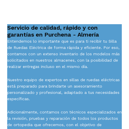
Servicio de calidad, rápido y con
garantías en Purchena - Almería
Entendemos lo importante que es para ti recibir tu Silla
de Ruedas Eléctrica de forma rápida y eficiente. Por eso,
contamos con un extenso inventario de los modelos más
solicitados en nuestros almacenes, con la posibilidad de
realizar entregas incluso en el mismo día.
Nuestro equipo de expertos en sillas de ruedas eléctricas
está preparado para brindarte un asesoramiento
personalizado y profesional, adaptado a tus necesidades
específicas.
Adicionalmente, contamos con técnicos especializados en
la revisión, pruebas y reparación de todos los productos
de ortopedia que ofrecemos, con el objetivo de