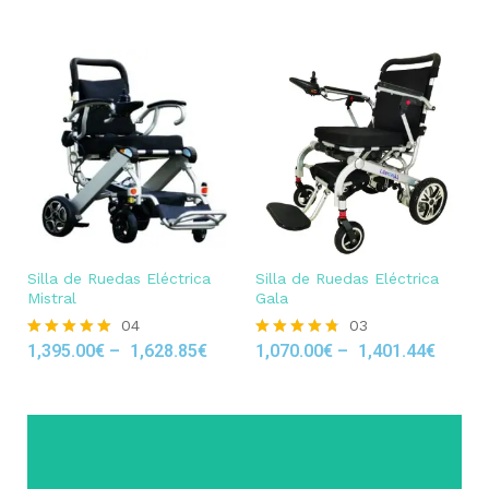
Silla de Ruedas Eléctrica
Silla de Ruedas Eléctrica
Mistral
Gala
04
03
1,395.00
€
–
1,628.85
€
1,070.00
€
–
1,401.44
€
Rated
Rated
5.00
4.67
out of 5
out of 5
Click Here