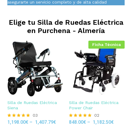
asegurarte un servicio completo y de alta calidad
Elige tu Silla de Ruedas Eléctrica
en
Purchena - Almería
Ficha Técnica
Silla de Ruedas Eléctrica
Silla de Ruedas Eléctrica
Siena
Power Chair
03
02
1,198.00
€
–
1,407.79
€
848.00
€
–
1,182.50
€
Rated
Rated
5.00
5.00
out of 5
out of 5