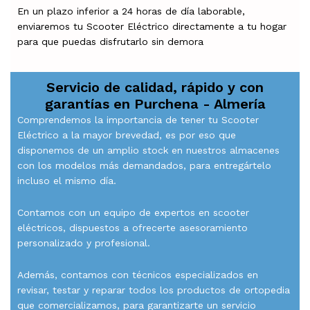
En un plazo inferior a 24 horas de día laborable,
enviaremos tu Scooter Eléctrico directamente a tu hogar
para que puedas disfrutarlo sin demora
Servicio de calidad, rápido y con
garantías en
Purchena - Almería
Comprendemos la importancia de tener tu Scooter
Eléctrico a la mayor brevedad, es por eso que
disponemos de un amplio stock en nuestros almacenes
con los modelos más demandados, para entregártelo
incluso el mismo día.
Contamos con un equipo de expertos en scooter
eléctricos, dispuestos a ofrecerte asesoramiento
personalizado y profesional.
Además, contamos con técnicos especializados en
revisar, testar y reparar todos los productos de ortopedia
que comercializamos, para garantizarte un servicio