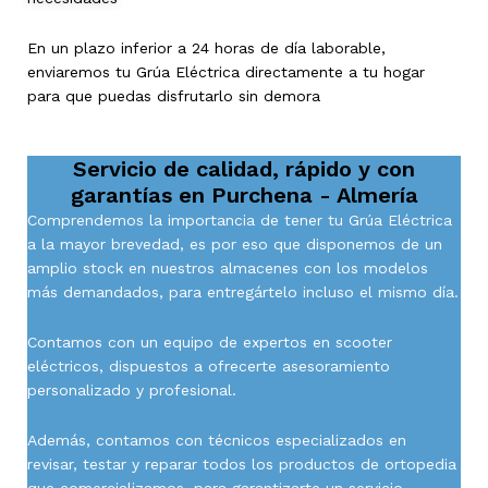
En un plazo inferior a 24 horas de día laborable,
enviaremos tu Grúa Eléctrica directamente a tu hogar
para que puedas disfrutarlo sin demora
Servicio de calidad, rápido y con
garantías en
Purchena - Almería
Comprendemos la importancia de tener tu Grúa Eléctrica
a la mayor brevedad, es por eso que disponemos de un
amplio stock en nuestros almacenes con los modelos
más demandados, para entregártelo incluso el mismo día.
Contamos con un equipo de expertos en scooter
eléctricos, dispuestos a ofrecerte asesoramiento
personalizado y profesional.
Además, contamos con técnicos especializados en
revisar, testar y reparar todos los productos de ortopedia
que comercializamos, para garantizarte un servicio