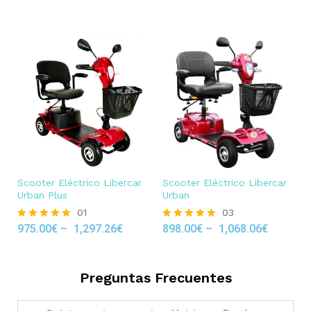
out of 5
Scooter Eléctrico Libercar
Scooter Eléctrico Libercar
Urban Plus
Urban
01
03
975.00
€
–
1,297.26
€
898.00
€
–
1,068.06
€
Rated
Rated
5.00
5.00
out of 5
out of 5
Preguntas Frecuentes