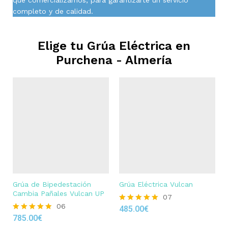
completo y de calidad.
Elige tu Grúa Eléctrica en
Purchena - Almería
Grúa de Bipedestación
Grúa Eléctrica Vulcan
Cambia Pañales Vulcan UP
07
06
485.00
€
Rated
785.00
€
4.86
Rated
out of 5
4.83