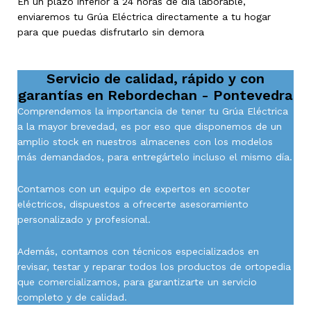
En un plazo inferior a 24 horas de día laborable,
enviaremos tu Grúa Eléctrica directamente a tu hogar
para que puedas disfrutarlo sin demora
Servicio de calidad, rápido y con
garantías en
Rebordechan - Pontevedra
Comprendemos la importancia de tener tu Grúa Eléctrica
a la mayor brevedad, es por eso que disponemos de un
amplio stock en nuestros almacenes con los modelos
más demandados, para entregártelo incluso el mismo día.
Contamos con un equipo de expertos en scooter
eléctricos, dispuestos a ofrecerte asesoramiento
personalizado y profesional.
Además, contamos con técnicos especializados en
revisar, testar y reparar todos los productos de ortopedia
que comercializamos, para garantizarte un servicio
completo y de calidad.