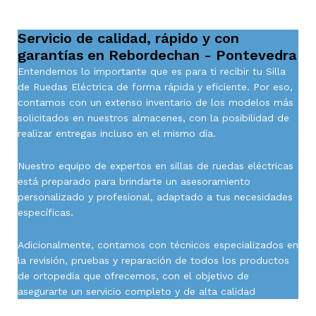
Servicio de calidad, rápido y con
garantías en Rebordechan - Pontevedra
Entendemos lo importante que es para ti recibir tu Silla
de Ruedas Eléctrica de forma rápida y eficiente. Por eso,
contamos con un extenso inventario de los modelos más
solicitados en nuestros almacenes, con la posibilidad de
realizar entregas incluso en el mismo día.
Nuestro equipo de expertos en sillas de ruedas eléctricas
está preparado para brindarte un asesoramiento
personalizado y profesional, adaptado a tus necesidades
específicas.
Adicionalmente, contamos con técnicos especializados en
la revisión, pruebas y reparación de todos los productos
de ortopedia que ofrecemos, con el objetivo de
asegurarte un servicio completo y de alta calidad