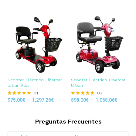
out of 5
Scooter Eléctrico Libercar
Scooter Eléctrico Libercar
Urban Plus
Urban
01
03
975.00
€
–
1,297.26
€
898.00
€
–
1,068.06
€
Rated
Rated
5.00
5.00
out of 5
out of 5
Preguntas Frecuentes