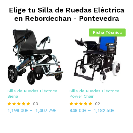
Elige tu Silla de Ruedas Eléctrica
en
Rebordechan - Pontevedra
Ficha Técnica
Silla de Ruedas Eléctrica
Silla de Ruedas Eléctrica
Siena
Power Chair
03
02
1,198.00
€
–
1,407.79
€
848.00
€
–
1,182.50
€
Rated
Rated
5.00
5.00
out of 5
out of 5