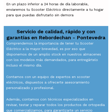
En un plazo inferior a 24 horas de día laborable,
enviaremos tu Scooter Eléctrico directamente a tu hogar
para que puedas disfrutarlo sin demora
Servicio de calidad, rápido y con
garantías en
Rebordechan - Pontevedra
Comprendemos la importancia de tener tu Scooter
Eléctrico a la mayor brevedad, es por eso que
disponemos de un amplio stock en nuestros almacenes
con los modelos más demandados, para entregártelo
incluso el mismo día.
Contamos con un equipo de expertos en scooter
eléctricos, dispuestos a ofrecerte asesoramiento
personalizado y profesional.
Además, contamos con técnicos especializados en
revisar, testar y reparar todos los productos de ortopedia
que comercializamos, para garantizarte un servicio