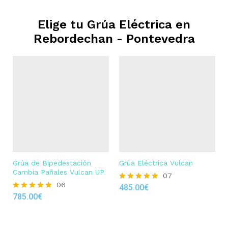
Elige tu Grúa Eléctrica en
Rebordechan - Pontevedra
Grúa de Bipedestación
Grúa Eléctrica Vulcan
Cambia Pañales Vulcan UP
07
06
485.00
€
Rated
785.00
€
4.86
Rated
out of 5
4.83
out of 5