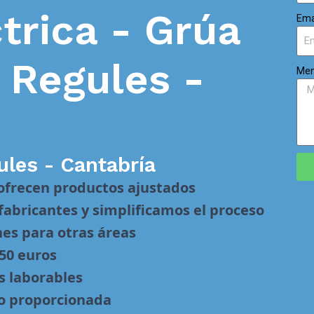
trica - Grúa
Ema
n
Regules -
Men
ules - Cantabría
 ofrecen productos ajustados
abricantes y simplificamos el proceso
nes para otras áreas
 50 euros
s laborables
no proporcionada