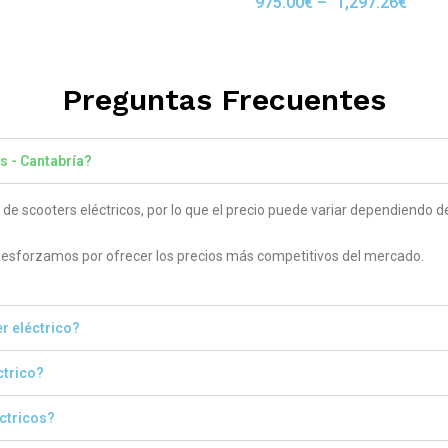
975.00
€
–
1,297.26
€
Rated
 5
5.00
out of 5
Preguntas Frecuentes
s - Cantabría?
 scooters eléctricos, por lo que el precio puede variar dependiendo del
sforzamos por ofrecer los precios más competitivos del mercado.
r eléctrico?
ctrico?
éctricos?