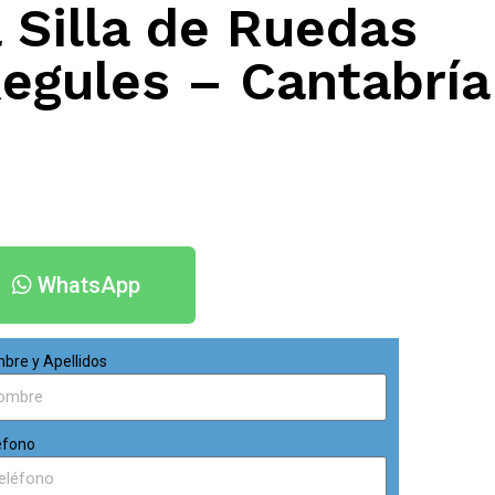
 Silla de Ruedas
Regules – Cantabría
WhatsApp
bre y Apellidos
éfono