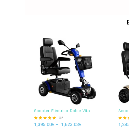
Scooter Eléctrico Dolce Vita
Scoot
05
1,395.00
€
–
1,623.03
€
1,24
Rated
Rated