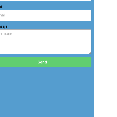
il
saje
Send