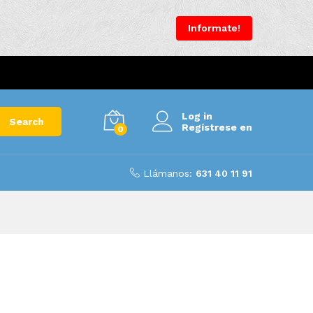
Informate!
Log in
Search
Regístrese en
0
Llámanos:
631 40 11 91