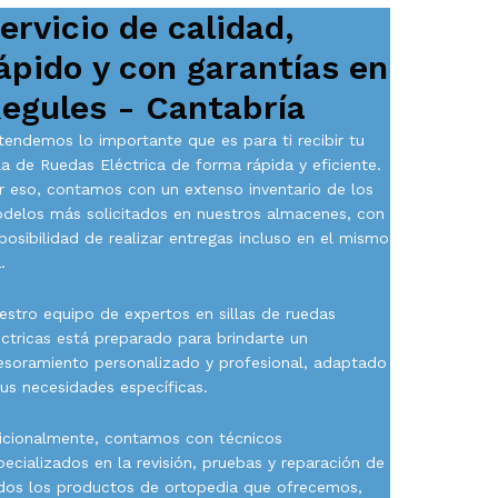
ervicio de calidad,
ápido y con garantías en
egules - Cantabría
tendemos lo importante que es para ti recibir tu
lla de Ruedas Eléctrica de forma rápida y eficiente.
r eso, contamos con un extenso inventario de los
delos más solicitados en nuestros almacenes, con
 posibilidad de realizar entregas incluso en el mismo
.
estro equipo de expertos en sillas de ruedas
éctricas está preparado para brindarte un
esoramiento personalizado y profesional, adaptado
tus necesidades específicas.
icionalmente, contamos con técnicos
pecializados en la revisión, pruebas y reparación de
dos los productos de ortopedia que ofrecemos,