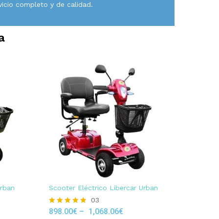
vicio completo y de calidad.
a
Urban
Scooter Eléctrico Libercar Urban
03
898.00
€
–
1,068.06
€
Rated