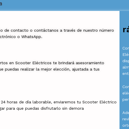
a
r
io de contacto o contáctanos a través de nuestro número
ectrónico o WhatsApp.
Com
Elé
dis
rtos en Scooter Eléctricos te brindará asesoramiento
al
e puedas realizar la mejor elección, ajustada a tus
ent
Con
elé
per
a 24 horas de día laborable, enviaremos tu Scooter Eléctrico
gar para que puedas disfrutarlo sin demora
Ade
rev
ort