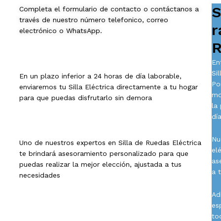
S
Completa el formulario de contacto o contáctanos a
través de nuestro número telefonico, correo
r
electrónico o WhatsApp.
R
En
Si
En un plazo inferior a 24 horas de día laborable,
Po
enviaremos tu Silla Eléctrica directamente a tu hogar
mo
para que puedas disfrutarlo sin demora
la
día
Nu
Uno de nuestros expertos en Silla de Ruedas Eléctrica
el
te brindará asesoramiento personalizado para que
as
puedas realizar la mejor elección, ajustada a tus
a 
necesidades
Ad
es
to