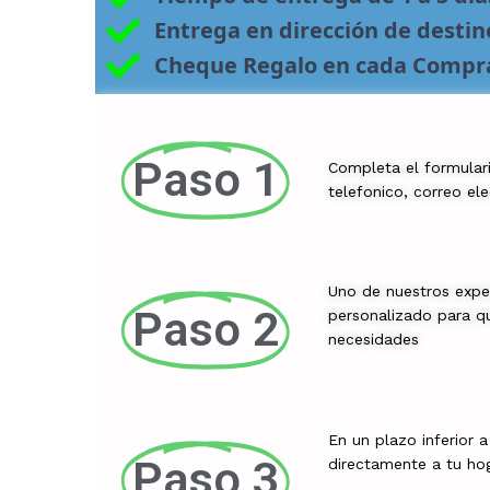
Entrega en dirección de desti
Cheque Regalo en cada Compr
Paso 1
Completa el formular
telefonico, correo el
Uno de nuestros expe
Paso 2
personalizado para qu
necesidades
En un plazo inferior 
Paso 3
directamente a tu ho