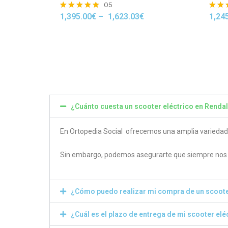
05
1,395.00
€
–
1,623.03
€
1,24
Rated
Rated
4.80
4.50
out of 5
out of
¿Cuánto cuesta un scooter eléctrico en Renda
En Ortopedia Social ofrecemos una amplia variedad de
Sin embargo, podemos asegurarte que siempre nos e
¿Cómo puedo realizar mi compra de un scoote
¿Cuál es el plazo de entrega de mi scooter elé