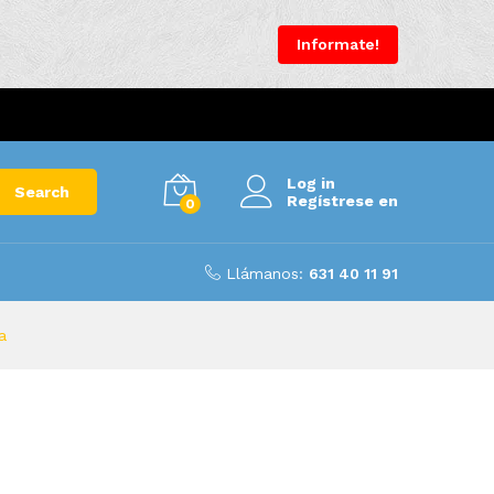
Informate!
Log in
Search
Regístrese en
0
Llámanos:
631 40 11 91
a