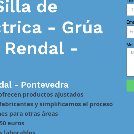
Silla de
Tel
trica - Grúa
Ema
n
Rendal -
Men
dal - Pontevedra
 ofrecen productos ajustados
abricantes y simplificamos el proceso
nes para otras áreas
 50 euros
s laborables