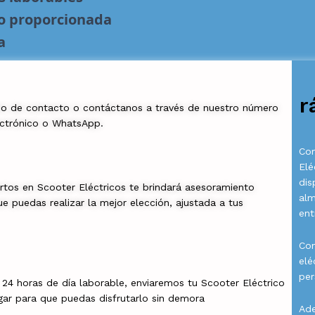
no proporcionada
a
r
io de contacto o contáctanos a través de nuestro número
ectrónico o WhatsApp.
Com
Elé
dis
rtos en Scooter Eléctricos te brindará asesoramiento
al
e puedas realizar la mejor elección, ajustada a tus
ent
Con
elé
per
a 24 horas de día laborable, enviaremos tu Scooter Eléctrico
gar para que puedas disfrutarlo sin demora
Ade