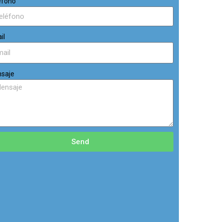
éfono
il
saje
Send