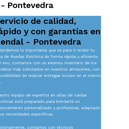
 - Pontevedra
ervicio de calidad,
ápido y con garantías en
endal - Pontevedra
tendemos lo importante que es para ti recibir tu
lla de Ruedas Eléctrica de forma rápida y eficiente.
r eso, contamos con un extenso inventario de los
delos más solicitados en nuestros almacenes, con
 posibilidad de realizar entregas incluso en el mismo
.
estro equipo de expertos en sillas de ruedas
éctricas está preparado para brindarte un
esoramiento personalizado y profesional, adaptado
tus necesidades específicas.
icionalmente, contamos con técnicos