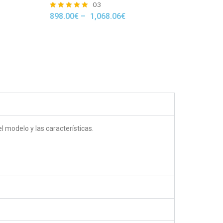
03
898.00
€
–
1,068.06
€
Rated
5.00
out of 5
 modelo y las características.