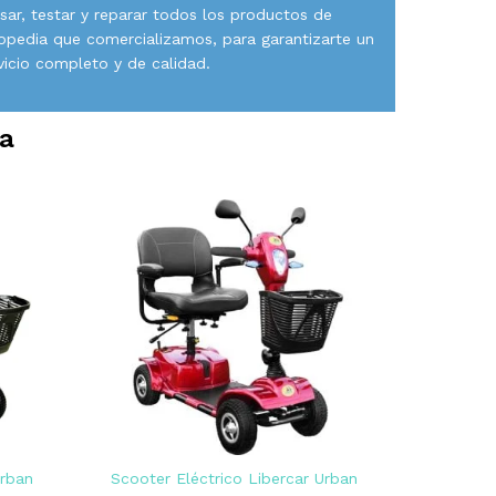
isar, testar y reparar todos los productos de
opedia que comercializamos, para garantizarte un
vicio completo y de calidad.
ra
Urban
Scooter Eléctrico Libercar Urban