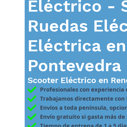
Eléctrico - 
Ruedas Eléc
Eléctrica e
Pontevedra
Scooter Eléctrico en
Ren
Profesionales con experiencia
Trabajamos directamente con f
Envíos a toda península, opcio
Envío gratuito si gasta más de
Tiempo de entrega de 1 a 5 día