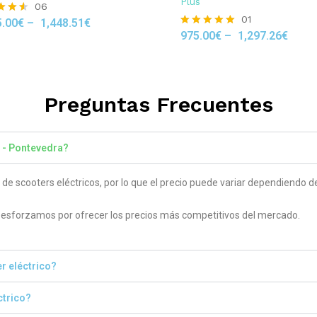
Plus
06
01
5.00
€
–
1,448.51
€
975.00
€
–
1,297.26
€
Rated
 5
5.00
out of 5
Preguntas Frecuentes
l - Pontevedra?
 scooters eléctricos, por lo que el precio puede variar dependiendo del
sforzamos por ofrecer los precios más competitivos del mercado.
r eléctrico?
ctrico?