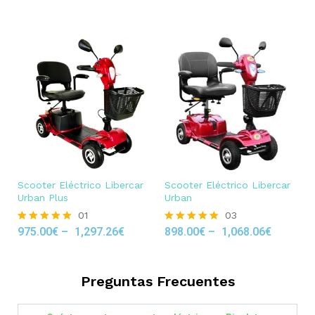
out of 5
Scooter Eléctrico Libercar
Scooter Eléctrico Libercar
Urban Plus
Urban
01
03
975.00
€
–
1,297.26
€
898.00
€
–
1,068.06
€
Rated
Rated
5.00
5.00
out of 5
out of 5
Preguntas Frecuentes