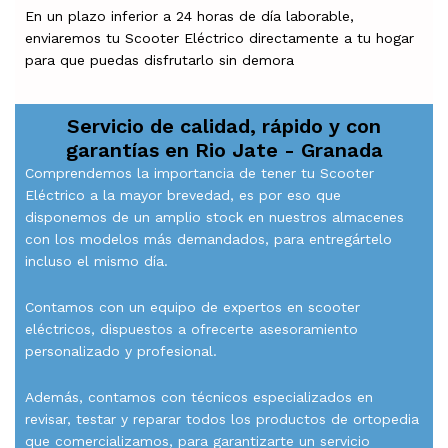
En un plazo inferior a 24 horas de día laborable,
enviaremos tu Scooter Eléctrico directamente a tu hogar
para que puedas disfrutarlo sin demora
Servicio de calidad, rápido y con
garantías en
Rio Jate - Granada
Comprendemos la importancia de tener tu Scooter
Eléctrico a la mayor brevedad, es por eso que
disponemos de un amplio stock en nuestros almacenes
con los modelos más demandados, para entregártelo
incluso el mismo día.
Contamos con un equipo de expertos en scooter
eléctricos, dispuestos a ofrecerte asesoramiento
personalizado y profesional.
Además, contamos con técnicos especializados en
revisar, testar y reparar todos los productos de ortopedia
que comercializamos, para garantizarte un servicio