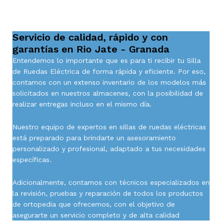
Servicio de calidad, rápido y con
garantías en Rio Jate - Granada
Entendemos lo importante que es para ti recibir tu Silla
de Ruedas Eléctrica de forma rápida y eficiente. Por eso,
contamos con un extenso inventario de los modelos más
solicitados en nuestros almacenes, con la posibilidad de
realizar entregas incluso en el mismo día.
Nuestro equipo de expertos en sillas de ruedas eléctricas
está preparado para brindarte un asesoramiento
personalizado y profesional, adaptado a tus necesidades
específicas.
Adicionalmente, contamos con técnicos especializados en
la revisión, pruebas y reparación de todos los productos
de ortopedia que ofrecemos, con el objetivo de
asegurarte un servicio completo y de alta calidad