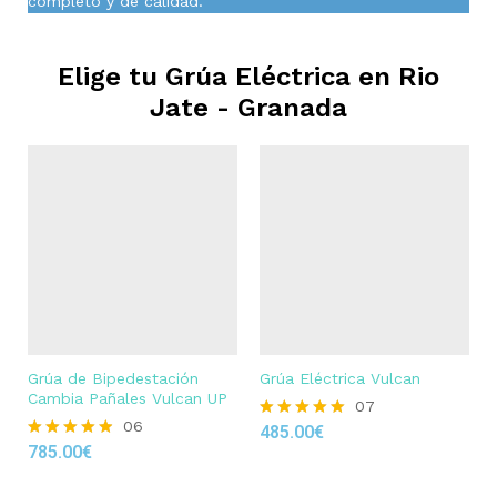
completo y de calidad.
Elige tu Grúa Eléctrica en
Rio
Jate - Granada
Grúa de Bipedestación
Grúa Eléctrica Vulcan
Cambia Pañales Vulcan UP
07
06
485.00
€
Rated
785.00
€
4.86
Rated
out of 5
4.83
out of 5