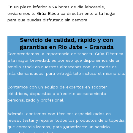
En un plazo inferior a 24 horas de día laborable,
enviaremos tu Grúa Eléctrica directamente a tu hogar
para que puedas disfrutarlo sin demora
Servicio de calidad, rápido y con
garantías en
Rio Jate - Granada
Comprendemos la importancia de tener tu Grúa Eléctrica
a la mayor brevedad, es por eso que disponemos de un
amplio stock en nuestros almacenes con los modelos
más demandados, para entregártelo incluso el mismo día.
Contamos con un equipo de expertos en scooter
eléctricos, dispuestos a ofrecerte asesoramiento
personalizado y profesional.
Además, contamos con técnicos especializados en
revisar, testar y reparar todos los productos de ortopedia
que comercializamos, para garantizarte un servicio