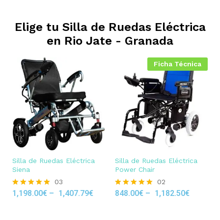
Elige tu Silla de Ruedas Eléctrica
en
Rio Jate - Granada
Ficha Técnica
Silla de Ruedas Eléctrica
Silla de Ruedas Eléctrica
Siena
Power Chair
03
02
1,198.00
€
–
1,407.79
€
848.00
€
–
1,182.50
€
Rated
Rated
5.00
5.00
out of 5
out of 5