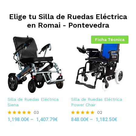
Elige tu Silla de Ruedas Eléctrica
en
Romai - Pontevedra
Ficha Técnica
Silla de Ruedas Eléctrica
Silla de Ruedas Eléctrica
Siena
Power Chair
03
02
1,198.00
€
–
1,407.79
€
848.00
€
–
1,182.50
€
Rated
Rated
5.00
5.00
out of 5
out of 5