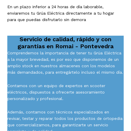
En un plazo inferior a 24 horas de día laborable,
enviaremos tu Grúa Eléctrica directamente a tu hogar
para que puedas disfrutarlo sin demora
Servicio de calidad, rápido y con
garantías en
Romai - Pontevedra
Comprendemos la importancia de tener tu Grúa Eléctrica
a la mayor brevedad, es por eso que disponemos de un
amplio stock en nuestros almacenes con los modelos
más demandados, para entregártelo incluso el mismo día.
Contamos con un equipo de expertos en scooter
eléctricos, dispuestos a ofrecerte asesoramiento
personalizado y profesional.
Además, contamos con técnicos especializados en
revisar, testar y reparar todos los productos de ortopedia
que comercializamos, para garantizarte un servicio