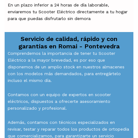
En un plazo inferior a 24 horas de día laborable,
enviaremos tu Scooter Eléctrico directamente a tu hogar
para que puedas disfrutarlo sin demora
Servicio de calidad, rápido y con
garantías en
Romai - Pontevedra
Comprendemos la importancia de tener tu Scooter
Eléctrico a la mayor brevedad, es por eso que
disponemos de un amplio stock en nuestros almacenes
con los modelos más demandados, para entregártelo
incluso el mismo día.
Contamos con un equipo de expertos en scooter
eléctricos, dispuestos a ofrecerte asesoramiento
personalizado y profesional.
Además, contamos con técnicos especializados en
revisar, testar y reparar todos los productos de ortopedia
que comercializamos, para garantizarte un servicio