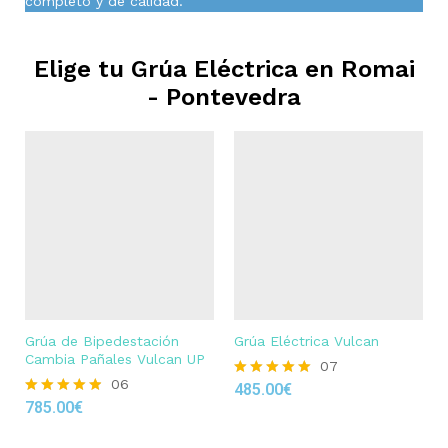
completo y de calidad.
Elige tu Grúa Eléctrica en
Romai
- Pontevedra
Grúa de Bipedestación
Grúa Eléctrica Vulcan
Cambia Pañales Vulcan UP
07
06
485.00
€
Rated
785.00
€
4.86
Rated
out of 5
4.83
out of 5