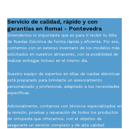
Servicio de calidad, rápido y con
garantías en Romai - Pontevedra
Entendemos lo importante que es para ti recibir tu Silla
de Ruedas Eléctrica de forma rápida y eficiente. Por eso,
contamos con un extenso inventario de los modelos más
solicitados en nuestros almacenes, con la posibilidad de
realizar entregas incluso en el mismo día.
Nuestro equipo de expertos en sillas de ruedas eléctricas
está preparado para brindarte un asesoramiento
personalizado y profesional, adaptado a tus necesidades
específicas.
Adicionalmente, contamos con técnicos especializados en
la revisión, pruebas y reparación de todos los productos
de ortopedia que ofrecemos, con el objetivo de
asegurarte un servicio completo y de alta calidad