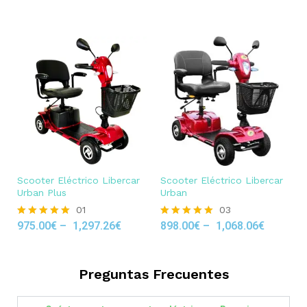
out of 5
Scooter Eléctrico Libercar
Scooter Eléctrico Libercar
Urban Plus
Urban
01
03
975.00
€
–
1,297.26
€
898.00
€
–
1,068.06
€
Rated
Rated
5.00
5.00
out of 5
out of 5
Preguntas Frecuentes