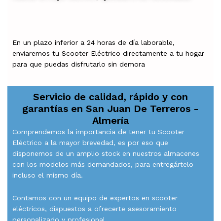
En un plazo inferior a 24 horas de día laborable,
enviaremos tu Scooter Eléctrico directamente a tu hogar
para que puedas disfrutarlo sin demora
Servicio de calidad, rápido y con
garantías en
San Juan De Terreros -
Almería
Comprendemos la importancia de tener tu Scooter
Eléctrico a la mayor brevedad, es por eso que
disponemos de un amplio stock en nuestros almacenes
con los modelos más demandados, para entregártelo
incluso el mismo día.
Contamos con un equipo de expertos en scooter
eléctricos, dispuestos a ofrecerte asesoramiento
personalizado y profesional.