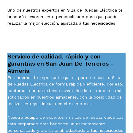
Uno de nuestros expertos en Silla de Ruedas Eléctrica te
brindará asesoramiento personalizado para que puedas
realizar la mejor elección, ajustada a tus necesidades
Servicio de calidad, rápido y con
garantías en San Juan De Terreros -
Almería
Entendemos lo importante que es para ti recibir tu Silla
de Ruedas Eléctrica de forma rápida y eficiente. Por eso,
contamos con un extenso inventario de los modelos más
solicitados en nuestros almacenes, con la posibilidad de
realizar entregas incluso en el mismo día.
Nuestro equipo de expertos en sillas de ruedas eléctricas
está preparado para brindarte un asesoramiento
personalizado y profesional, adaptado a tus necesidades