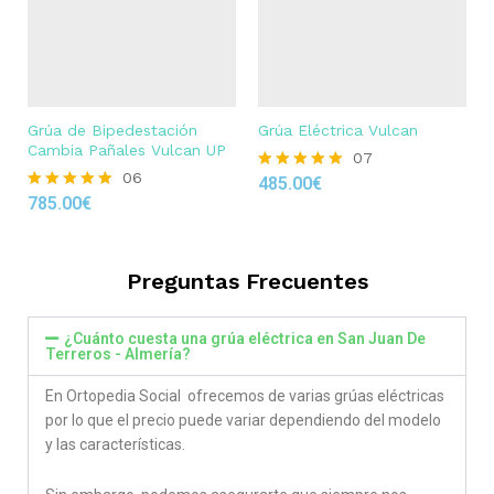
Grúa de Bipedestación
Grúa Eléctrica Vulcan
Cambia Pañales Vulcan UP
07
06
485.00
€
Rated
785.00
€
4.86
Rated
out of 5
4.83
out of 5
Preguntas Frecuentes
¿Cuánto cuesta una grúa eléctrica en San Juan De
Terreros - Almería?
En Ortopedia Social ofrecemos de varias grúas eléctricas
por lo que el precio puede variar dependiendo del modelo
y las características.