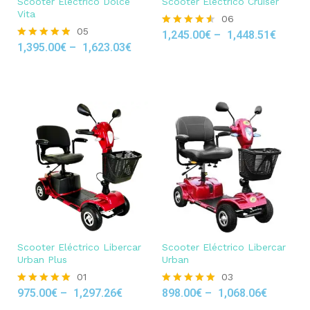
Scooter Eléctrico Dolce
Scooter Eléctrico Cruiser
Vita
06
05
1,245.00
€
–
1,448.51
€
Rated
1,395.00
€
–
1,623.03
€
4.50
Rated
out of 5
4.80
out of 5
Scooter Eléctrico Libercar
Scooter Eléctrico Libercar
Urban Plus
Urban
01
03
975.00
€
–
1,297.26
€
898.00
€
–
1,068.06
€
Rated
Rated
5.00
5.00