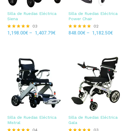
Silla de Ruedas Eléctrica
Silla de Ruedas Eléctrica
Siena
Power Chair
03
02
1,198.00
€
–
1,407.79
€
848.00
€
–
1,182.50
€
Rated
Rated
5.00
5.00
out of 5
out of 5
Silla de Ruedas Eléctrica
Silla de Ruedas Eléctrica
Mistral
Gala
04
03