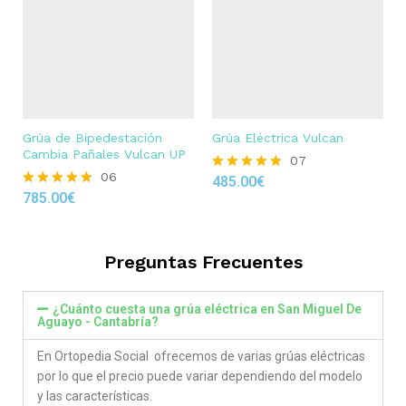
Grúa de Bipedestación
Grúa Eléctrica Vulcan
Cambia Pañales Vulcan UP
07
06
485.00
€
Rated
785.00
€
4.86
Rated
out of 5
4.83
out of 5
Preguntas Frecuentes
¿Cuánto cuesta una grúa eléctrica en San Miguel De
Aguayo - Cantabría?
En Ortopedia Social ofrecemos de varias grúas eléctricas
por lo que el precio puede variar dependiendo del modelo
y las características.