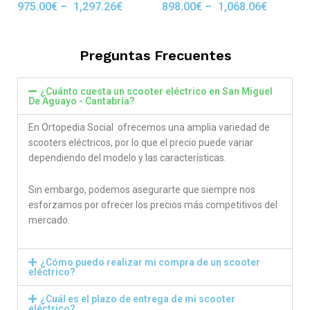
975.00
€
–
1,297.26
€
898.00
€
–
1,068.06
€
Rated
Rated
5.00
5.00
out of 5
out of 5
Preguntas Frecuentes
¿Cuánto cuesta un scooter eléctrico en San Miguel
De Aguayo - Cantabría?
En Ortopedia Social ofrecemos una amplia variedad de
scooters eléctricos, por lo que el precio puede variar
dependiendo del modelo y las características.
Sin embargo, podemos asegurarte que siempre nos
esforzamos por ofrecer los precios más competitivos del
mercado.
¿Cómo puedo realizar mi compra de un scooter
eléctrico?
¿Cuál es el plazo de entrega de mi scooter
eléctrico?