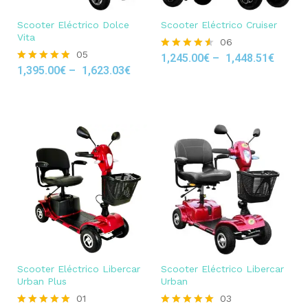
Scooter Eléctrico Dolce
Scooter Eléctrico Cruiser
Vita
06
05
1,245.00
€
–
1,448.51
€
Rated
1,395.00
€
–
1,623.03
€
4.50
Rated
out of 5
4.80
out of 5
Scooter Eléctrico Libercar
Scooter Eléctrico Libercar
Urban Plus
Urban
01
03