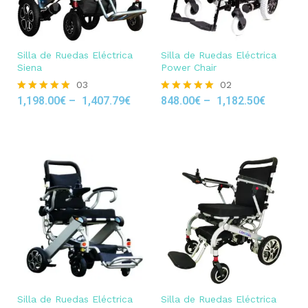
Silla de Ruedas Eléctrica
Silla de Ruedas Eléctrica
Siena
Power Chair
03
02
1,198.00
€
–
1,407.79
€
848.00
€
–
1,182.50
€
Rated
Rated
5.00
5.00
out of 5
out of 5
Silla de Ruedas Eléctrica
Silla de Ruedas Eléctrica