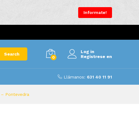
Informate!
Log in
Search
Regístrese en
0
Llámanos:
631 40 11 91
r – Pontevedra