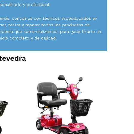
sonalizado y profesional.
más, contamos con técnicos especializados en
isar, testar y reparar todos los productos de
opedia que comercializamos, para garantizarte un
vicio completo y de calidad.
tevedra