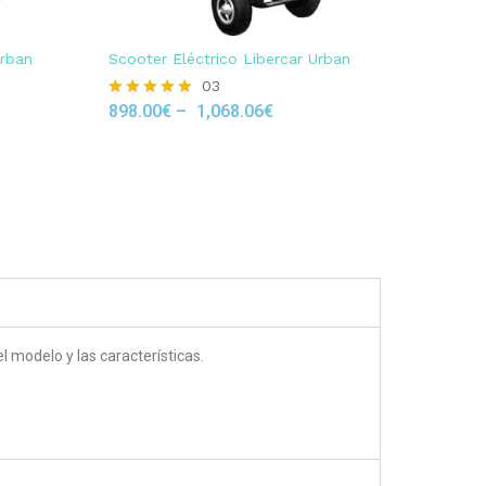
Urban
Scooter Eléctrico Libercar Urban
03
898.00
€
–
1,068.06
€
Rated
5.00
out of 5
 modelo y las características.