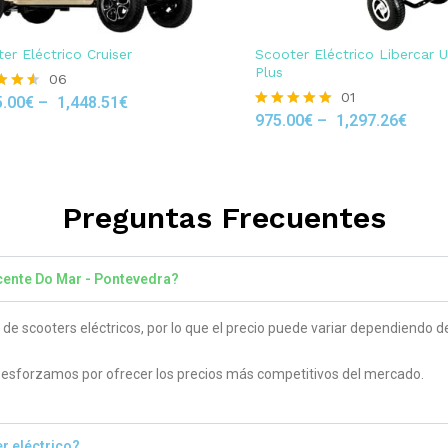
er Eléctrico Cruiser
Scooter Eléctrico Libercar 
Plus
06
01
5.00
€
–
1,448.51
€
975.00
€
–
1,297.26
€
Rated
 5
5.00
out of 5
Preguntas Frecuentes
icente Do Mar - Pontevedra?
 scooters eléctricos, por lo que el precio puede variar dependiendo del
sforzamos por ofrecer los precios más competitivos del mercado.
r eléctrico?