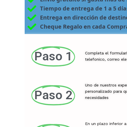
Tiempo de entrega de 1 a 5 día
Entrega en dirección de desti
Cheque Regalo en cada Compr
Paso 1
Completa el formular
telefonico, correo el
Uno de nuestros expe
Paso 2
personalizado para qu
necesidades
En un plazo inferior 