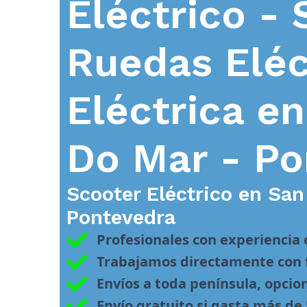
Eléctrico - 
Ruedas Eléc
Eléctrica e
Do Mar - Po
Scooter Eléctrico en
San
Pontevedra
Profesionales con experiencia
Trabajamos directamente con f
Envíos a toda península, opcio
Envío gratuito si gasta más de