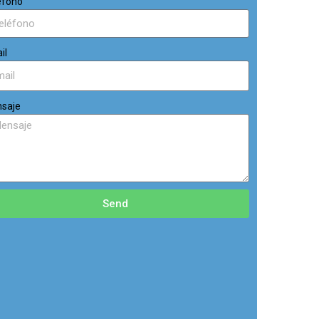
éfono
il
saje
Send