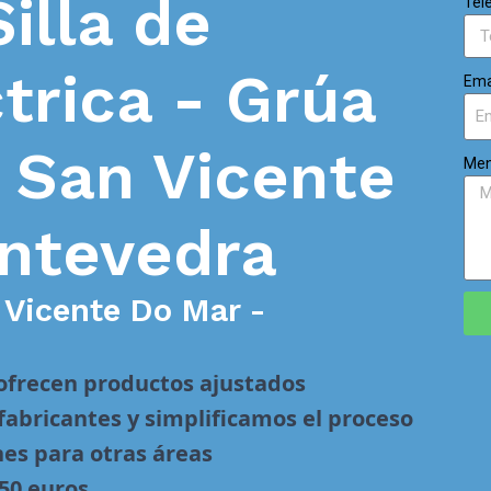
Silla de
Tel
trica - Grúa
Ema
n
San Vicente
Men
ntevedra
 Vicente Do Mar -
 ofrecen productos ajustados
abricantes y simplificamos el proceso
nes para otras áreas
 50 euros