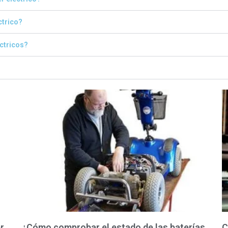
ctrico?
éctricos?
r
¿Cómo comprobar el estado de las baterías
C