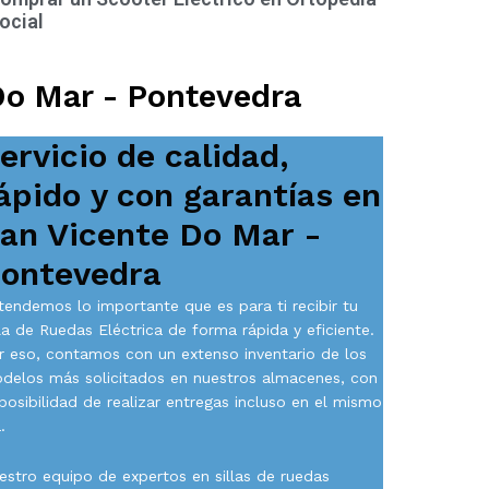
ocial
Do Mar - Pontevedra
ervicio de calidad,
ápido y con garantías en
an Vicente Do Mar -
ontevedra
tendemos lo importante que es para ti recibir tu
lla de Ruedas Eléctrica de forma rápida y eficiente.
r eso, contamos con un extenso inventario de los
delos más solicitados en nuestros almacenes, con
 posibilidad de realizar entregas incluso en el mismo
.
estro equipo de expertos en sillas de ruedas