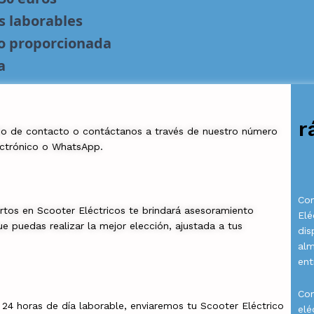
s laborables
no proporcionada
a
r
io de contacto o contáctanos a través de nuestro número
ectrónico o WhatsApp.
Com
rtos en Scooter Eléctricos te brindará asesoramiento
Elé
e puedas realizar la mejor elección, ajustada a tus
dis
al
ent
Con
a 24 horas de día laborable, enviaremos tu Scooter Eléctrico
elé