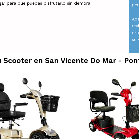
gar para que puedas disfrutarlo sin demora
per
Ade
rev
ort
ser
u Scooter en
San Vicente Do Mar - Pon