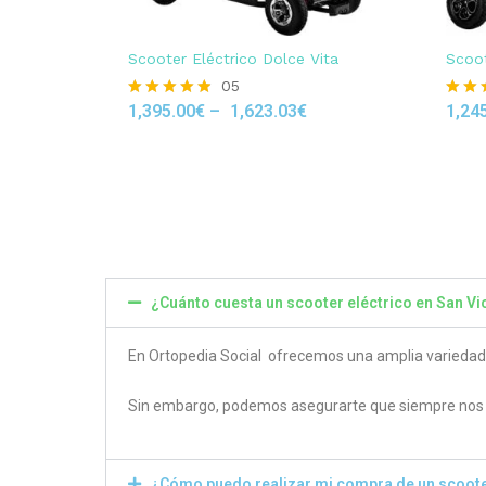
Scooter Eléctrico Dolce Vita
Scoot
05
1,395.00
€
–
1,623.03
€
1,24
Rated
Rated
4.80
4.50
out of 5
out of
¿Cuánto cuesta un scooter eléctrico en San V
En Ortopedia Social ofrecemos una amplia variedad de
Sin embargo, podemos asegurarte que siempre nos e
¿Cómo puedo realizar mi compra de un scoote