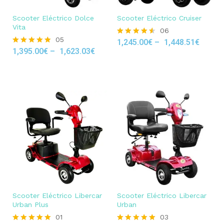
Scooter Eléctrico Dolce
Scooter Eléctrico Cruiser
Vita
06
05
1,245.00
€
–
1,448.51
€
Rated
1,395.00
€
–
1,623.03
€
4.50
Rated
out of 5
4.80
out of 5
Scooter Eléctrico Libercar
Scooter Eléctrico Libercar
Urban Plus
Urban
01
03