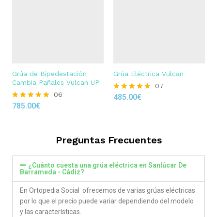
Grúa de Bipedestación
Grúa Eléctrica Vulcan
Cambia Pañales Vulcan UP
07
06
485.00
€
Rated
785.00
€
4.86
Rated
out of 5
4.83
out of 5
Preguntas Frecuentes
¿Cuánto cuesta una grúa eléctrica en Sanlúcar De
Barrameda - Cádiz?
En Ortopedia Social ofrecemos de varias grúas eléctricas
por lo que el precio puede variar dependiendo del modelo
y las características.