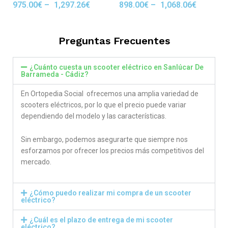
975.00
€
–
1,297.26
€
898.00
€
–
1,068.06
€
Rated
Rated
5.00
5.00
out of 5
out of 5
Preguntas Frecuentes
¿Cuánto cuesta un scooter eléctrico en Sanlúcar De
Barrameda - Cádiz?
En Ortopedia Social ofrecemos una amplia variedad de
scooters eléctricos, por lo que el precio puede variar
dependiendo del modelo y las características.
Sin embargo, podemos asegurarte que siempre nos
esforzamos por ofrecer los precios más competitivos del
mercado.
¿Cómo puedo realizar mi compra de un scooter
eléctrico?
¿Cuál es el plazo de entrega de mi scooter
eléctrico?