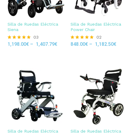
Silla de Ruedas Eléctrica
Silla de Ruedas Eléctrica
Siena
Power Chair
03
02
1,198.00
€
–
1,407.79
€
848.00
€
–
1,182.50
€
Rated
Rated
5.00
5.00
out of 5
out of 5
Silla de Ruedas Eléctrica
Silla de Ruedas Eléctrica