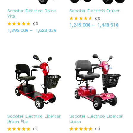
Scooter Eléctrico Dolce
Scooter Eléctrico Cruiser
Vita
06
05
1,245.00
€
–
1,448.51
€
Rated
1,395.00
€
–
1,623.03
€
4.50
Rated
out of 5
4.80
out of 5
Scooter Eléctrico Libercar
Scooter Eléctrico Libercar
Urban Plus
Urban
01
03