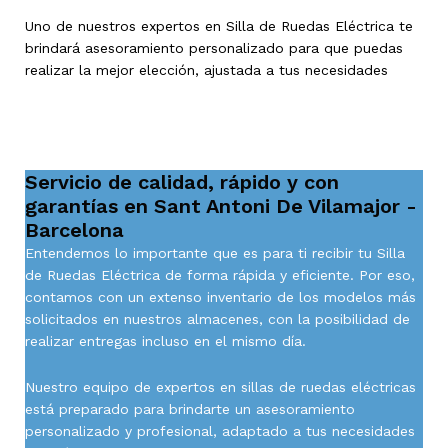
Uno de nuestros expertos en Silla de Ruedas Eléctrica te
brindará asesoramiento personalizado para que puedas
realizar la mejor elección, ajustada a tus necesidades
Servicio de calidad, rápido y con
garantías en Sant Antoni De Vilamajor -
Barcelona
Entendemos lo importante que es para ti recibir tu Silla
de Ruedas Eléctrica de forma rápida y eficiente. Por eso,
contamos con un extenso inventario de los modelos más
solicitados en nuestros almacenes, con la posibilidad de
realizar entregas incluso en el mismo día.
Nuestro equipo de expertos en sillas de ruedas eléctricas
está preparado para brindarte un asesoramiento
personalizado y profesional, adaptado a tus necesidades