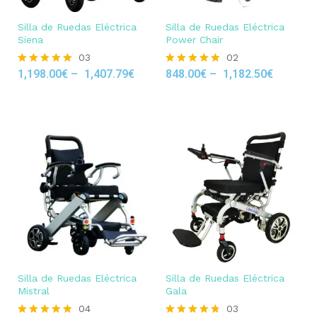
Silla de Ruedas Eléctrica
Silla de Ruedas Eléctrica
Siena
Power Chair
03
02
1,198.00
€
–
1,407.79
€
848.00
€
–
1,182.50
€
Rated
Rated
5.00
5.00
out of 5
out of 5
Silla de Ruedas Eléctrica
Silla de Ruedas Eléctrica
Mistral
Gala
04
03