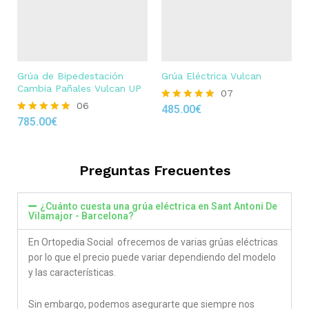
Grúa de Bipedestación
Grúa Eléctrica Vulcan
Cambia Pañales Vulcan UP
07
06
485.00
€
Rated
785.00
€
4.86
Rated
out of 5
4.83
out of 5
Preguntas Frecuentes
¿Cuánto cuesta una grúa eléctrica en Sant Antoni De
Vilamajor - Barcelona?
En Ortopedia Social ofrecemos de varias grúas eléctricas
por lo que el precio puede variar dependiendo del modelo
y las características.
Sin embargo, podemos asegurarte que siempre nos