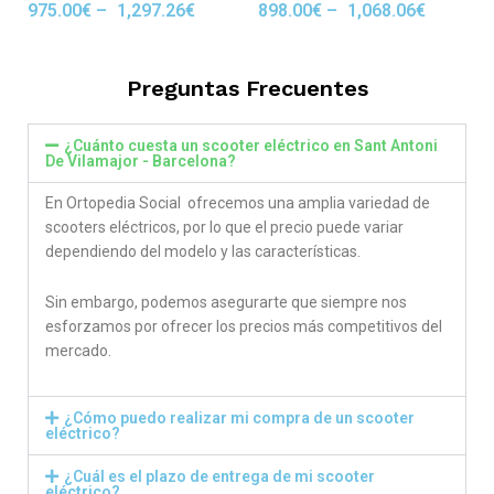
975.00
€
–
1,297.26
€
898.00
€
–
1,068.06
€
Rated
Rated
5.00
5.00
out of 5
out of 5
Preguntas Frecuentes
¿Cuánto cuesta un scooter eléctrico en Sant Antoni
De Vilamajor - Barcelona?
En Ortopedia Social ofrecemos una amplia variedad de
scooters eléctricos, por lo que el precio puede variar
dependiendo del modelo y las características.
Sin embargo, podemos asegurarte que siempre nos
esforzamos por ofrecer los precios más competitivos del
mercado.
¿Cómo puedo realizar mi compra de un scooter
eléctrico?
¿Cuál es el plazo de entrega de mi scooter
eléctrico?