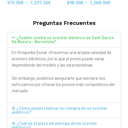
975.00
€
–
1,297.26
€
898.00
€
–
1,068.06
€
Rated
Rated
5.00
5.00
out of 5
out of 5
Preguntas Frecuentes
¿Cuánto cuesta un scooter eléctrico en Sant Quirze
De Besora - Barcelona?
En Ortopedia Social ofrecemos una amplia variedad de
scooters eléctricos, por lo que el precio puede variar
dependiendo del modelo y las características.
Sin embargo, podemos asegurarte que siempre nos
esforzamos por ofrecer los precios más competitivos del
mercado.
¿Cómo puedo realizar mi compra de un scooter
eléctrico?
¿Cuál es el plazo de entrega de mi scooter
eléctrico?