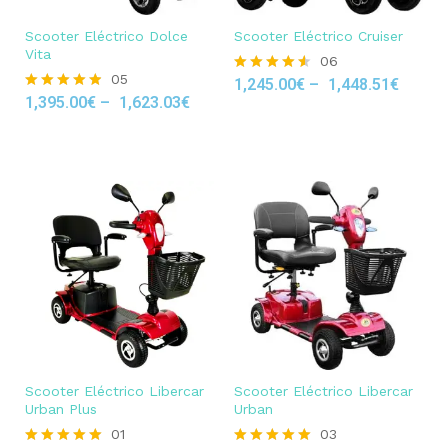
Scooter Eléctrico Dolce
Scooter Eléctrico Cruiser
Vita
06
05
1,245.00
€
–
1,448.51
€
Rated
1,395.00
€
–
1,623.03
€
4.50
Rated
out of 5
4.80
out of 5
Scooter Eléctrico Libercar
Scooter Eléctrico Libercar
Urban Plus
Urban
01
03