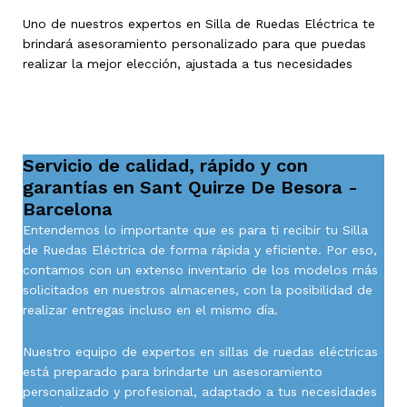
Uno de nuestros expertos en Silla de Ruedas Eléctrica te
brindará asesoramiento personalizado para que puedas
realizar la mejor elección, ajustada a tus necesidades
Servicio de calidad, rápido y con
garantías en Sant Quirze De Besora -
Barcelona
Entendemos lo importante que es para ti recibir tu Silla
de Ruedas Eléctrica de forma rápida y eficiente. Por eso,
contamos con un extenso inventario de los modelos más
solicitados en nuestros almacenes, con la posibilidad de
realizar entregas incluso en el mismo día.
Nuestro equipo de expertos en sillas de ruedas eléctricas
está preparado para brindarte un asesoramiento
personalizado y profesional, adaptado a tus necesidades