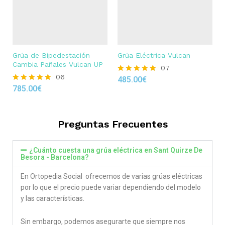
Grúa de Bipedestación
Grúa Eléctrica Vulcan
Cambia Pañales Vulcan UP
07
06
485.00
€
Rated
785.00
€
4.86
Rated
out of 5
4.83
out of 5
Preguntas Frecuentes
¿Cuánto cuesta una grúa eléctrica en Sant Quirze De
Besora - Barcelona?
En Ortopedia Social ofrecemos de varias grúas eléctricas
por lo que el precio puede variar dependiendo del modelo
y las características.
Sin embargo, podemos asegurarte que siempre nos