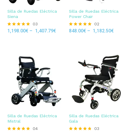
Silla de Ruedas Eléctrica
Silla de Ruedas Eléctrica
Siena
Power Chair
03
02
1,198.00
€
–
1,407.79
€
848.00
€
–
1,182.50
€
Rated
Rated
5.00
5.00
out of 5
out of 5
Silla de Ruedas Eléctrica
Silla de Ruedas Eléctrica
Mistral
Gala
04
03