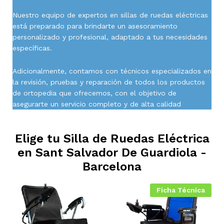
Nuestro equipo de expertos en sillas de ruedas eléctricas
está preparado para brindarte un asesoramiento
personalizado y profesional, adaptado a tus necesidades
específicas.
Adicionalmente, contamos con técnicos especializados en
la revisión, pruebas y reparación de todos los productos
de ortopedia que ofrecemos, con el objetivo de
asegurarte un servicio completo y de alta calidad
Elige tu Silla de Ruedas Eléctrica
en
Sant Salvador De Guardiola -
Barcelona
Ficha Técnica