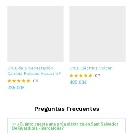
Grúa de Bipedestación
Grúa Eléctrica Vulcan
Cambia Pañales Vulcan UP
07
06
485.00
€
Rated
785.00
€
4.86
Rated
out of 5
4.83
out of 5
Preguntas Frecuentes
¿Cuánto cuesta una grúa eléctrica en Sant Salvador
De Guardiola - Barcelona?