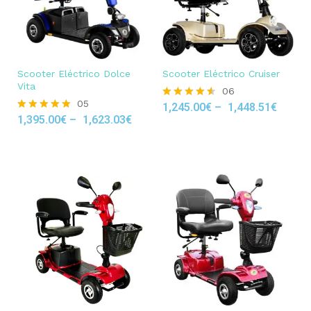
Scooter Eléctrico Dolce
Scooter Eléctrico Cruiser
Vita
06
05
1,245.00
€
–
1,448.51
€
Rated
1,395.00
€
–
1,623.03
€
4.50
Rated
out of 5
4.80
out of 5