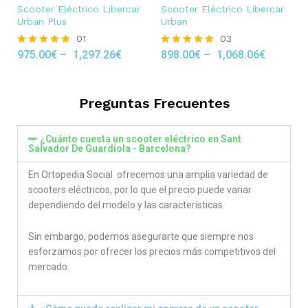
Scooter Eléctrico Libercar
Scooter Eléctrico Libercar
Urban Plus
Urban
01
03
975.00
€
–
1,297.26
€
898.00
€
–
1,068.06
€
Rated
Rated
5.00
5.00
out of 5
out of 5
Preguntas Frecuentes
¿Cuánto cuesta un scooter eléctrico en Sant
Salvador De Guardiola - Barcelona?
En Ortopedia Social ofrecemos una amplia variedad de
scooters eléctricos, por lo que el precio puede variar
dependiendo del modelo y las características.
Sin embargo, podemos asegurarte que siempre nos
esforzamos por ofrecer los precios más competitivos del
mercado.