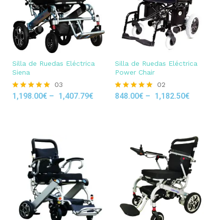
Silla de Ruedas Eléctrica
Silla de Ruedas Eléctrica
Siena
Power Chair
03
02
1,198.00
€
–
1,407.79
€
848.00
€
–
1,182.50
€
Rated
Rated
5.00
5.00
out of 5
out of 5