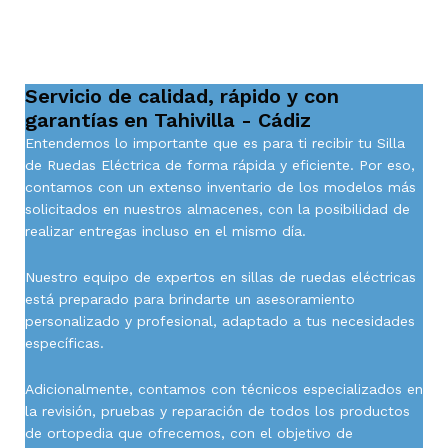
Servicio de calidad, rápido y con
garantías en Tahivilla - Cádiz
Entendemos lo importante que es para ti recibir tu Silla
de Ruedas Eléctrica de forma rápida y eficiente. Por eso,
contamos con un extenso inventario de los modelos más
solicitados en nuestros almacenes, con la posibilidad de
realizar entregas incluso en el mismo día.
Nuestro equipo de expertos en sillas de ruedas eléctricas
está preparado para brindarte un asesoramiento
personalizado y profesional, adaptado a tus necesidades
específicas.
Adicionalmente, contamos con técnicos especializados en
la revisión, pruebas y reparación de todos los productos
de ortopedia que ofrecemos, con el objetivo de