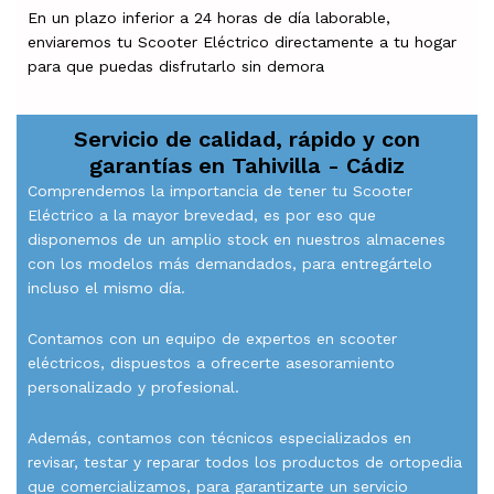
En un plazo inferior a 24 horas de día laborable,
enviaremos tu Scooter Eléctrico directamente a tu hogar
para que puedas disfrutarlo sin demora
Servicio de calidad, rápido y con
garantías en
Tahivilla - Cádiz
Comprendemos la importancia de tener tu Scooter
Eléctrico a la mayor brevedad, es por eso que
disponemos de un amplio stock en nuestros almacenes
con los modelos más demandados, para entregártelo
incluso el mismo día.
Contamos con un equipo de expertos en scooter
eléctricos, dispuestos a ofrecerte asesoramiento
personalizado y profesional.
Además, contamos con técnicos especializados en
revisar, testar y reparar todos los productos de ortopedia
que comercializamos, para garantizarte un servicio