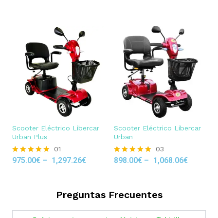
out of 5
Scooter Eléctrico Libercar
Scooter Eléctrico Libercar
Urban Plus
Urban
01
03
975.00
€
–
1,297.26
€
898.00
€
–
1,068.06
€
Rated
Rated
5.00
5.00
out of 5
out of 5
Preguntas Frecuentes