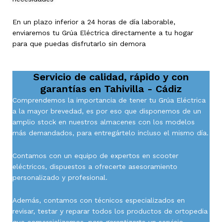
En un plazo inferior a 24 horas de día laborable,
enviaremos tu Grúa Eléctrica directamente a tu hogar
para que puedas disfrutarlo sin demora
Servicio de calidad, rápido y con
garantías en
Tahivilla - Cádiz
Comprendemos la importancia de tener tu Grúa Eléctrica
a la mayor brevedad, es por eso que disponemos de un
amplio stock en nuestros almacenes con los modelos
más demandados, para entregártelo incluso el mismo día.
Contamos con un equipo de expertos en scooter
eléctricos, dispuestos a ofrecerte asesoramiento
personalizado y profesional.
Además, contamos con técnicos especializados en
revisar, testar y reparar todos los productos de ortopedia
que comercializamos, para garantizarte un servicio