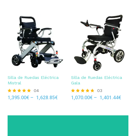
Silla de Ruedas Eléctrica
Silla de Ruedas Eléctrica
Mistral
Gala
04
03
1,395.00
€
–
1,628.85
€
1,070.00
€
–
1,401.44
€
Rated
Rated
5.00
4.67
out of 5
out of 5
Click Here