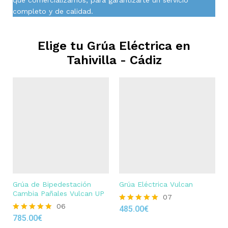
completo y de calidad.
Elige tu Grúa Eléctrica en
Tahivilla - Cádiz
Grúa de Bipedestación
Grúa Eléctrica Vulcan
Cambia Pañales Vulcan UP
07
06
485.00
€
Rated
785.00
€
4.86
Rated
out of 5
4.83