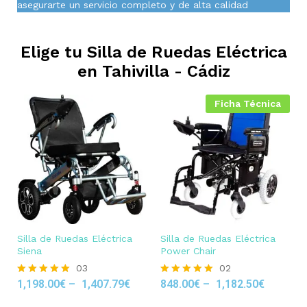
asegurarte un servicio completo y de alta calidad
Elige tu Silla de Ruedas Eléctrica
en
Tahivilla - Cádiz
Ficha Técnica
Silla de Ruedas Eléctrica
Silla de Ruedas Eléctrica
Siena
Power Chair
03
02
1,198.00
€
–
1,407.79
€
848.00
€
–
1,182.50
€
Rated
Rated
5.00
5.00
out of 5
out of 5