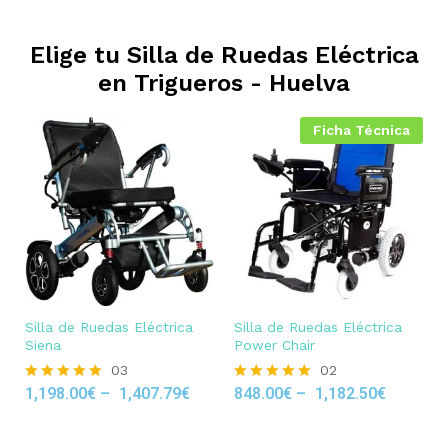
Elige tu Silla de Ruedas Eléctrica
en
Trigueros - Huelva
Ficha Técnica
Silla de Ruedas Eléctrica
Silla de Ruedas Eléctrica
Siena
Power Chair
03
02
1,198.00
€
–
1,407.79
€
848.00
€
–
1,182.50
€
Rated
Rated
5.00
5.00
out of 5
out of 5