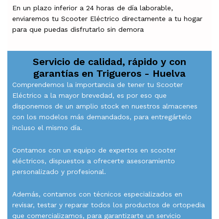
En un plazo inferior a 24 horas de día laborable,
enviaremos tu Scooter Eléctrico directamente a tu hogar
para que puedas disfrutarlo sin demora
Servicio de calidad, rápido y con
garantías en
Trigueros - Huelva
Comprendemos la importancia de tener tu Scooter
Eléctrico a la mayor brevedad, es por eso que
disponemos de un amplio stock en nuestros almacenes
con los modelos más demandados, para entregártelo
incluso el mismo día.
Contamos con un equipo de expertos en scooter
eléctricos, dispuestos a ofrecerte asesoramiento
personalizado y profesional.
Además, contamos con técnicos especializados en
revisar, testar y reparar todos los productos de ortopedia
que comercializamos, para garantizarte un servicio