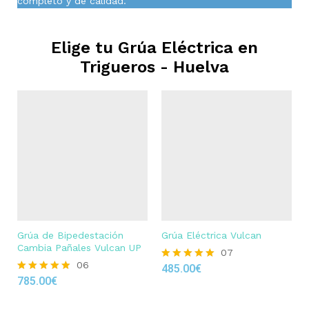
completo y de calidad.
Elige tu Grúa Eléctrica en
Trigueros - Huelva
Grúa de Bipedestación
Grúa Eléctrica Vulcan
Cambia Pañales Vulcan UP
07
06
485.00
€
Rated
785.00
€
4.86
Rated
out of 5
4.83
out of 5