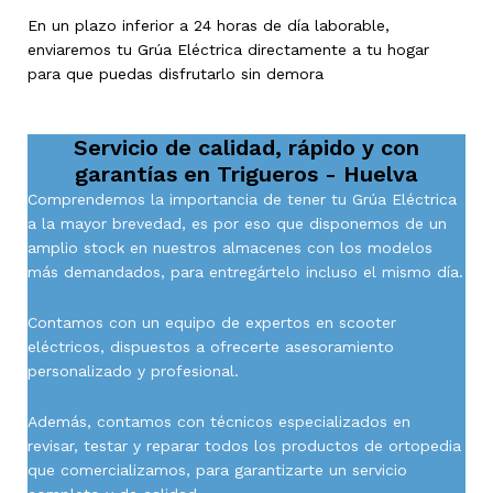
En un plazo inferior a 24 horas de día laborable,
enviaremos tu Grúa Eléctrica directamente a tu hogar
para que puedas disfrutarlo sin demora
Servicio de calidad, rápido y con
garantías en
Trigueros - Huelva
Comprendemos la importancia de tener tu Grúa Eléctrica
a la mayor brevedad, es por eso que disponemos de un
amplio stock en nuestros almacenes con los modelos
más demandados, para entregártelo incluso el mismo día.
Contamos con un equipo de expertos en scooter
eléctricos, dispuestos a ofrecerte asesoramiento
personalizado y profesional.
Además, contamos con técnicos especializados en
revisar, testar y reparar todos los productos de ortopedia
que comercializamos, para garantizarte un servicio