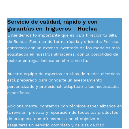
Servicio de calidad, rápido y con
garantías en Trigueros - Huelva
Entendemos lo importante que es para ti recibir tu Silla
de Ruedas Eléctrica de forma rápida y eficiente. Por eso,
contamos con un extenso inventario de los modelos más
solicitados en nuestros almacenes, con la posibilidad de
realizar entregas incluso en el mismo día.
Nuestro equipo de expertos en sillas de ruedas eléctricas
está preparado para brindarte un asesoramiento
personalizado y profesional, adaptado a tus necesidades
específicas.
Adicionalmente, contamos con técnicos especializados en
la revisión, pruebas y reparación de todos los productos
de ortopedia que ofrecemos, con el objetivo de
asegurarte un servicio completo y de alta calidad