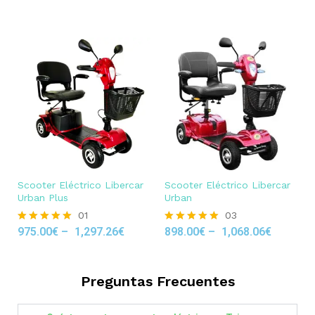
out of 5
Scooter Eléctrico Libercar
Scooter Eléctrico Libercar
Urban Plus
Urban
01
03
975.00
€
–
1,297.26
€
898.00
€
–
1,068.06
€
Rated
Rated
5.00
5.00
out of 5
out of 5
Preguntas Frecuentes