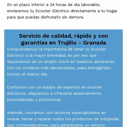
En un plazo inferior a 24 horas de día laborable,
enviaremos tu Scooter Eléctrico directamente a tu hogar
para que puedas disfrutarlo sin demora
Servicio de calidad, rápido y con
garantías en
Trujillo - Granada
Comprendemos la importancia de tener tu Scooter
Eléctrico a la mayor brevedad, es por eso que
disponemos de un amplio stock en nuestros almacenes
con los modelos más demandados, para entregártelo
incluso el mismo día.
Contamos con un equipo de expertos en scooter
eléctricos, dispuestos a ofrecerte asesoramiento
personalizado y profesional.
Además, contamos con técnicos especializados en
revisar, testar y reparar todos los productos de ortopedia
que comercializamos, para garantizarte un servicio