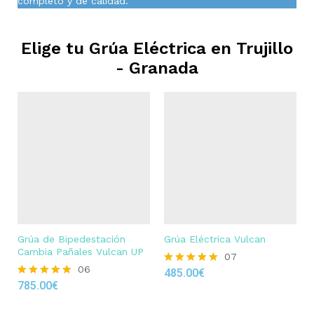
completo y de calidad.
Elige tu Grúa Eléctrica en
Trujillo
- Granada
Grúa de Bipedestación
Grúa Eléctrica Vulcan
Cambia Pañales Vulcan UP
07
06
485.00
€
Rated
785.00
€
4.86
Rated
out of 5
4.83
out of 5