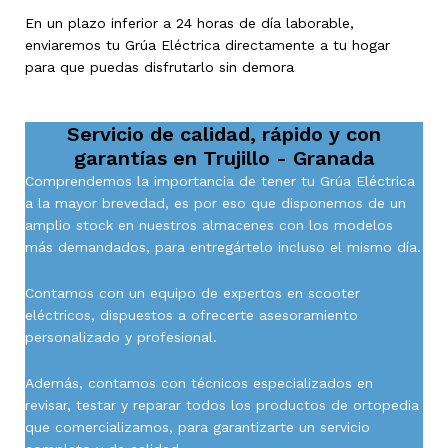
En un plazo inferior a 24 horas de día laborable,
enviaremos tu Grúa Eléctrica directamente a tu hogar
para que puedas disfrutarlo sin demora
Servicio de calidad, rápido y con
garantías en
Trujillo - Granada
Comprendemos la importancia de tener tu Grúa Eléctrica
a la mayor brevedad, es por eso que disponemos de un
amplio stock en nuestros almacenes con los modelos
más demandados, para entregártelo incluso el mismo día.
Contamos con un equipo de expertos en scooter
eléctricos, dispuestos a ofrecerte asesoramiento
personalizado y profesional.
Además, contamos con técnicos especializados en
revisar, testar y reparar todos los productos de ortopedia
que comercializamos, para garantizarte un servicio