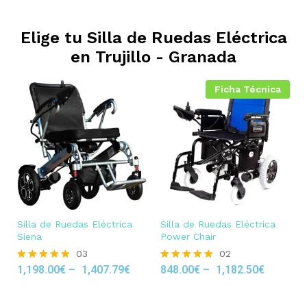
Elige tu Silla de Ruedas Eléctrica
en
Trujillo - Granada
Ficha Técnica
Silla de Ruedas Eléctrica
Silla de Ruedas Eléctrica
Siena
Power Chair
03
02
1,198.00
€
–
1,407.79
€
848.00
€
–
1,182.50
€
Rated
Rated
5.00
5.00
out of 5
out of 5