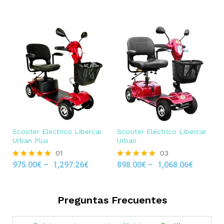
out of 5
Scooter Eléctrico Libercar
Scooter Eléctrico Libercar
Urban Plus
Urban
01
03
975.00
€
–
1,297.26
€
898.00
€
–
1,068.06
€
Rated
Rated
5.00
5.00
out of 5
out of 5
Preguntas Frecuentes