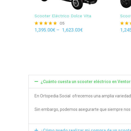
Scooter Eléctrico Dolce Vita
Scoot
05
1,395.00
€
–
1,623.03
€
1,24
Rated
Rated
4.80
4.50
out of 5
out of
¿Cuánto cuesta un scooter eléctrico en Vento
En Ortopedia Social ofrecemos una amplia variedad de
Sin embargo, podemos asegurarte que siempre nos e
¿Cómo puedo realizar mi compra de un scoote