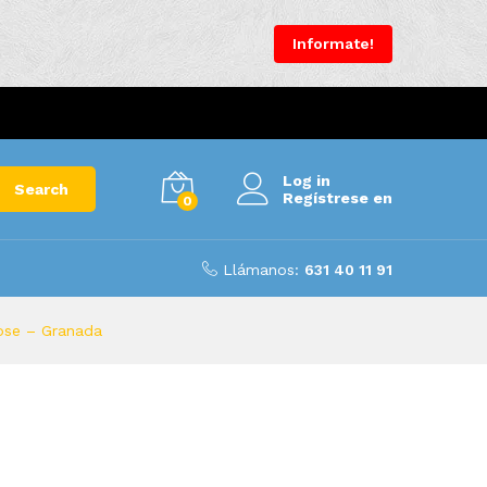
Informate!
Log in
Search
Regístrese en
0
Llámanos:
631 40 11 91
Jose – Granada