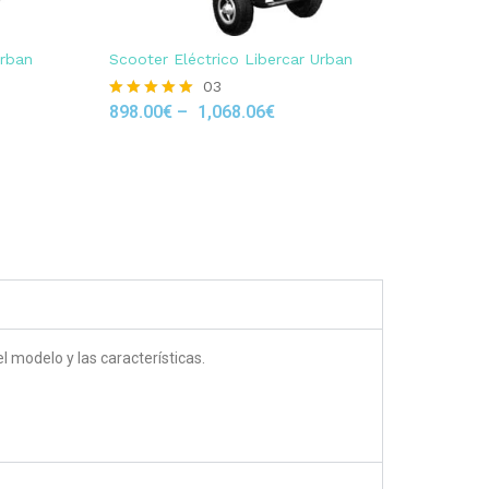
Urban
Scooter Eléctrico Libercar Urban
03
898.00
€
–
1,068.06
€
Rated
5.00
out of 5
 modelo y las características.