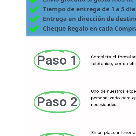
Tiempo de entrega de 1 a 5 día
Entrega en dirección de desti
Cheque Regalo en cada Compr
Paso 1
Completa el formular
telefonico, correo el
Uno de nuestros expe
Paso 2
personalizado para qu
necesidades
En un plazo inferior 