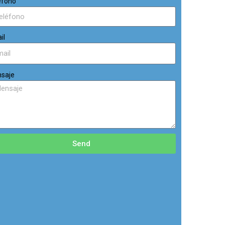
éfono
il
saje
Send