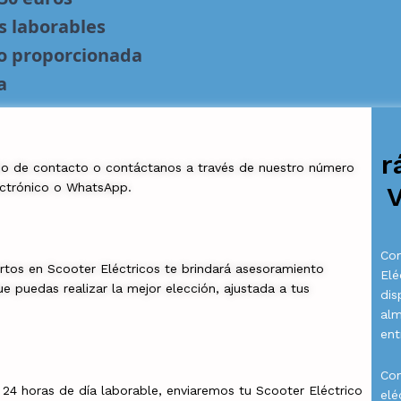
s laborables
no proporcionada
a
r
io de contacto o contáctanos a través de nuestro número
ectrónico o WhatsApp.
V
Com
rtos en Scooter Eléctricos te brindará asesoramiento
Elé
e puedas realizar la mejor elección, ajustada a tus
dis
al
ent
Con
a 24 horas de día laborable, enviaremos tu Scooter Eléctrico
elé