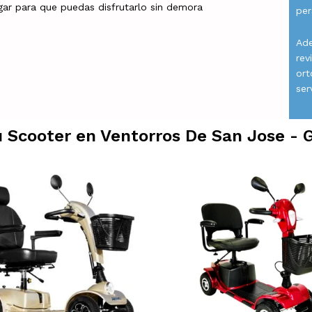
gar para que puedas disfrutarlo sin demora
per
Ade
rev
ort
ser
u Scooter en
Ventorros De San Jose - 