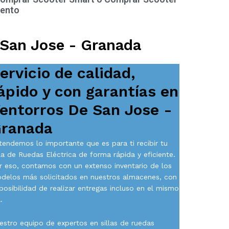
ento
 San Jose - Granada
ervicio de calidad,
ápido y con garantías en
entorros De San Jose -
ranada
tendemos lo importante que es para ti recibir tu
lla de Ruedas Eléctrica de forma rápida y eficiente.
r eso, contamos con un extenso inventario de los
delos más solicitados en nuestros almacenes, con
 posibilidad de realizar entregas incluso en el mismo
.
estro equipo de expertos en sillas de ruedas