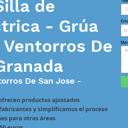
Silla de
Tel
trica - Grúa
Ema
n
Ventorros De
Men
Granada
torros De San Jose -
 ofrecen productos ajustados
abricantes y simplificamos el proceso
nes para otras áreas
 50 euros