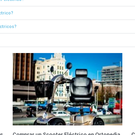
ctrico?
éctricos?
as
Comprar un Scooter Eléctrico en Ortopedia
C