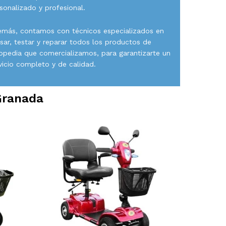
sonalizado y profesional.
más, contamos con técnicos especializados en
isar, testar y reparar todos los productos de
opedia que comercializamos, para garantizarte un
vicio completo y de calidad.
Granada