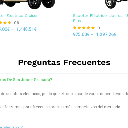
er Eléctrico Cruiser
Scooter Eléctrico Libercar 
Plus
06
01
5.00
€
–
1,448.51
€
975.00
€
–
1,297.26
€
Rated
 5
5.00
out of 5
Preguntas Frecuentes
rros De San Jose - Granada?
 scooters eléctricos, por lo que el precio puede variar dependiendo del
sforzamos por ofrecer los precios más competitivos del mercado.
r eléctrico?