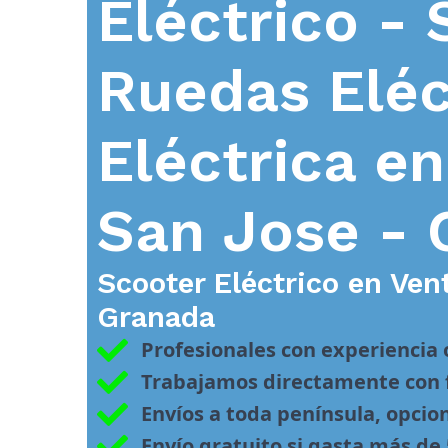
Eléctrico - 
Ruedas Eléc
Eléctrica e
San Jose - 
Scooter Eléctrico en
Ven
Granada
Profesionales con experiencia
Trabajamos directamente con f
Envíos a toda península, opcio
Envío gratuito si gasta más de