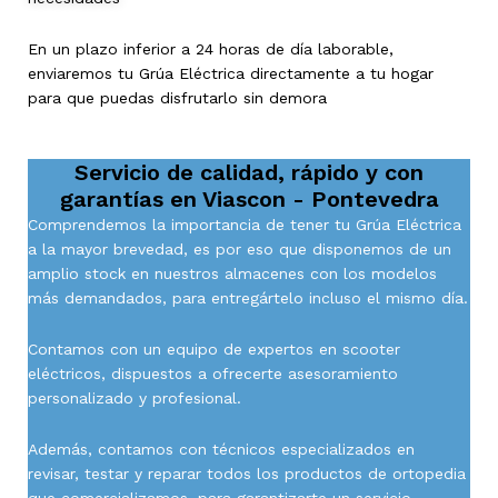
En un plazo inferior a 24 horas de día laborable,
enviaremos tu Grúa Eléctrica directamente a tu hogar
para que puedas disfrutarlo sin demora
Servicio de calidad, rápido y con
garantías en
Viascon - Pontevedra
Comprendemos la importancia de tener tu Grúa Eléctrica
a la mayor brevedad, es por eso que disponemos de un
amplio stock en nuestros almacenes con los modelos
más demandados, para entregártelo incluso el mismo día.
Contamos con un equipo de expertos en scooter
eléctricos, dispuestos a ofrecerte asesoramiento
personalizado y profesional.
Además, contamos con técnicos especializados en
revisar, testar y reparar todos los productos de ortopedia
que comercializamos, para garantizarte un servicio