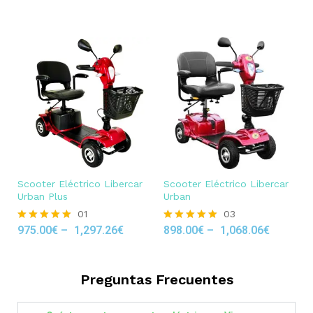
out of 5
Scooter Eléctrico Libercar
Scooter Eléctrico Libercar
Urban Plus
Urban
01
03
975.00
€
–
1,297.26
€
898.00
€
–
1,068.06
€
Rated
Rated
5.00
5.00
out of 5
out of 5
Preguntas Frecuentes