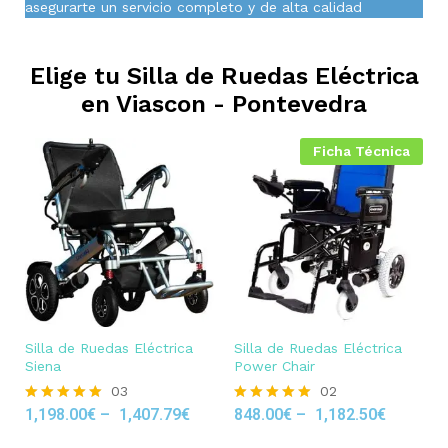
asegurarte un servicio completo y de alta calidad
Elige tu Silla de Ruedas Eléctrica
en
Viascon - Pontevedra
Ficha Técnica
Silla de Ruedas Eléctrica
Silla de Ruedas Eléctrica
Siena
Power Chair
03
02
1,198.00
€
–
1,407.79
€
848.00
€
–
1,182.50
€
Rated
Rated
5.00
5.00
out of 5
out of 5