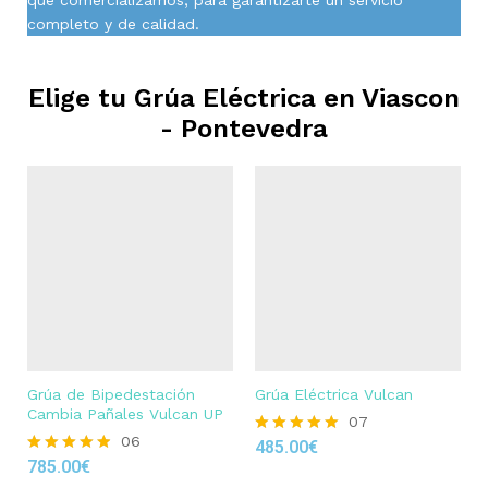
completo y de calidad.
Elige tu Grúa Eléctrica en
Viascon
- Pontevedra
Grúa de Bipedestación
Grúa Eléctrica Vulcan
Cambia Pañales Vulcan UP
07
06
485.00
€
Rated
785.00
€
4.86
Rated
out of 5
4.83