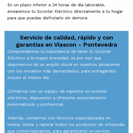
En un plazo inferior a 24 horas de día laborable,
enviaremos tu Scooter Eléctrico directamente a tu hogar
para que puedas disfrutarlo sin demora
Servicio de calidad, rápido y con
garantías en
Viascon - Pontevedra
Comprendemos la importancia de tener tu Scooter
Eléctrico a la mayor brevedad, es por eso que
disponemos de un amplio stock en nuestros almacenes
con los modelos más demandados, para entregártelo
incluso el mismo día.
Contamos con un equipo de expertos en scooter
eléctricos, dispuestos a ofrecerte asesoramiento
personalizado y profesional.
Además, contamos con técnicos especializados en
revisar, testar y reparar todos los productos de ortopedia
que comercializamos, para garantizarte un servicio