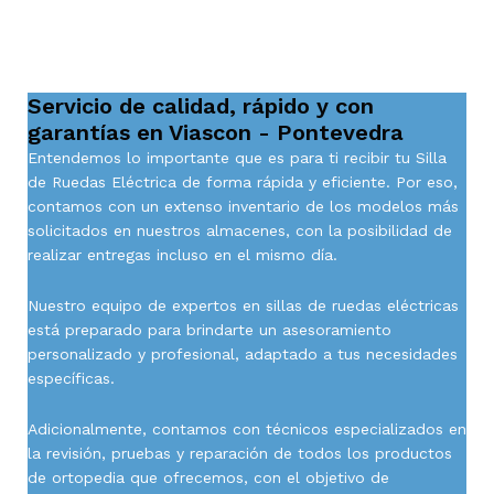
Servicio de calidad, rápido y con
garantías en Viascon - Pontevedra
Entendemos lo importante que es para ti recibir tu Silla
de Ruedas Eléctrica de forma rápida y eficiente. Por eso,
contamos con un extenso inventario de los modelos más
solicitados en nuestros almacenes, con la posibilidad de
realizar entregas incluso en el mismo día.
Nuestro equipo de expertos en sillas de ruedas eléctricas
está preparado para brindarte un asesoramiento
personalizado y profesional, adaptado a tus necesidades
específicas.
Adicionalmente, contamos con técnicos especializados en
la revisión, pruebas y reparación de todos los productos
de ortopedia que ofrecemos, con el objetivo de