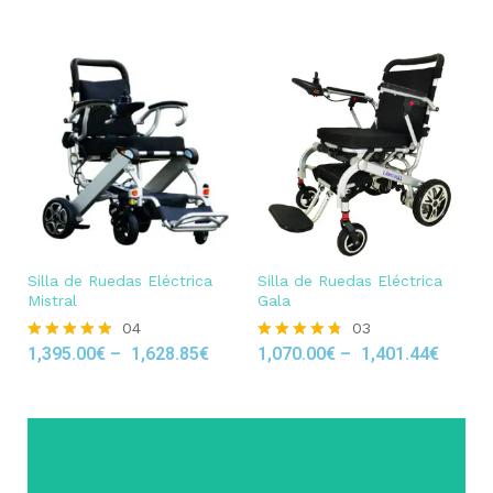
Silla de Ruedas Eléctrica
Silla de Ruedas Eléctrica
Mistral
Gala
04
03
1,395.00
€
–
1,628.85
€
1,070.00
€
–
1,401.44
€
Rated
Rated
5.00
4.67
out of 5
out of 5
Click Here