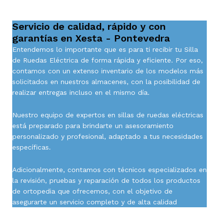
Servicio de calidad, rápido y con
garantías en Xesta - Pontevedra
Entendemos lo importante que es para ti recibir tu Silla
de Ruedas Eléctrica de forma rápida y eficiente. Por eso,
contamos con un extenso inventario de los modelos más
solicitados en nuestros almacenes, con la posibilidad de
realizar entregas incluso en el mismo día.
Nuestro equipo de expertos en sillas de ruedas eléctricas
está preparado para brindarte un asesoramiento
personalizado y profesional, adaptado a tus necesidades
específicas.
Adicionalmente, contamos con técnicos especializados en
la revisión, pruebas y reparación de todos los productos
de ortopedia que ofrecemos, con el objetivo de
asegurarte un servicio completo y de alta calidad