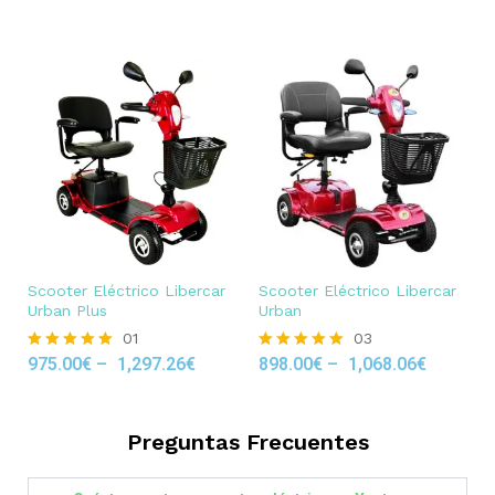
out of 5
Scooter Eléctrico Libercar
Scooter Eléctrico Libercar
Urban Plus
Urban
01
03
975.00
€
–
1,297.26
€
898.00
€
–
1,068.06
€
Rated
Rated
5.00
5.00
out of 5
out of 5
Preguntas Frecuentes