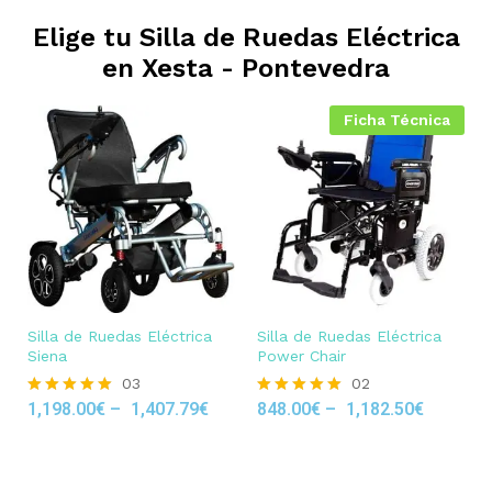
Elige tu Silla de Ruedas Eléctrica
en
Xesta - Pontevedra
Ficha Técnica
Silla de Ruedas Eléctrica
Silla de Ruedas Eléctrica
Siena
Power Chair
03
02
1,198.00
€
–
1,407.79
€
848.00
€
–
1,182.50
€
Rated
Rated
5.00
5.00
out of 5
out of 5