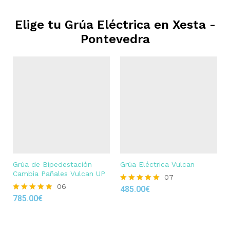
Elige tu Grúa Eléctrica en
Xesta -
Pontevedra
Grúa de Bipedestación
Grúa Eléctrica Vulcan
Cambia Pañales Vulcan UP
07
06
485.00
€
Rated
785.00
€
4.86
Rated
out of 5
4.83
out of 5