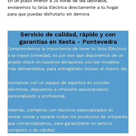
En un plazo inferior a 24 horas de día laborable,
enviaremos tu Grúa Eléctrica directamente a tu hogar
para que puedas disfrutarlo sin demora
Servicio de calidad, rápido y con
garantías en
Xesta - Pontevedra
Comprendemos la importancia de tener tu Grúa Eléctrica
a la mayor brevedad, es por eso que disponemos de un
amplio stock en nuestros almacenes con los modelos
más demandados, para entregártelo incluso el mismo día.
Contamos con un equipo de expertos en scooter
eléctricos, dispuestos a ofrecerte asesoramiento
personalizado y profesional.
Además, contamos con técnicos especializados en
revisar, testar y reparar todos los productos de ortopedia
que comercializamos, para garantizarte un servicio
completo y de calidad.