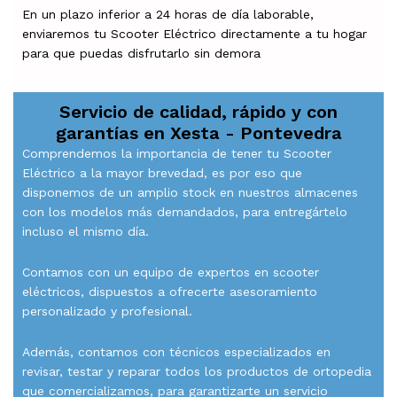
En un plazo inferior a 24 horas de día laborable,
enviaremos tu Scooter Eléctrico directamente a tu hogar
para que puedas disfrutarlo sin demora
Servicio de calidad, rápido y con
garantías en
Xesta - Pontevedra
Comprendemos la importancia de tener tu Scooter
Eléctrico a la mayor brevedad, es por eso que
disponemos de un amplio stock en nuestros almacenes
con los modelos más demandados, para entregártelo
incluso el mismo día.
Contamos con un equipo de expertos en scooter
eléctricos, dispuestos a ofrecerte asesoramiento
personalizado y profesional.
Además, contamos con técnicos especializados en
revisar, testar y reparar todos los productos de ortopedia
que comercializamos, para garantizarte un servicio