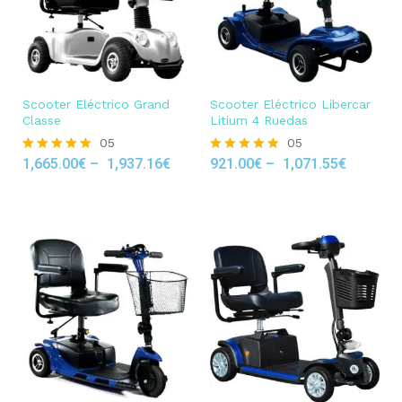
Scooter Eléctrico Grand
Scooter Eléctrico Libercar
Classe
Litium 4 Ruedas
05
05
1,665.00
€
–
1,937.16
€
921.00
€
–
1,071.55
€
Rated
Rated
4.80
4.80
out of 5
out of 5