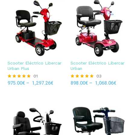
Scooter Eléctrico Libercar
Scooter Eléctrico Libercar
Urban Plus
Urban
01
03
975.00
€
–
1,297.26
€
898.00
€
–
1,068.06
€
Rated
Rated
5.00
5.00
out of 5
out of 5