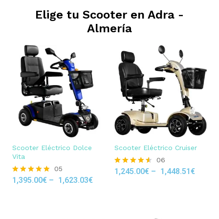
Elige tu Scooter en
Adra -
Almería
Scooter Eléctrico Dolce
Scooter Eléctrico Cruiser
Vita
06
05
1,245.00
€
–
1,448.51
€
Rated
1,395.00
€
–
1,623.03
€
4.50
Rated
out of 5
4.80
out of 5