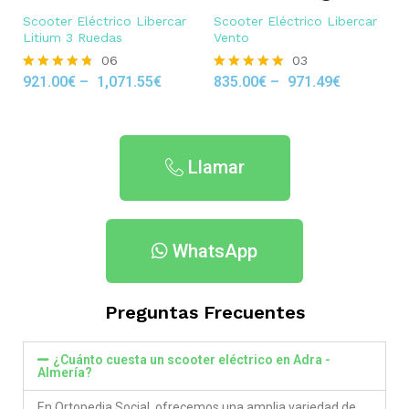
Scooter Eléctrico Libercar
Scooter Eléctrico Libercar
Litium 3 Ruedas
Vento
06
03
921.00
€
–
1,071.55
€
835.00
€
–
971.49
€
Rated
Rated
4.67
5.00
out of 5
out of 5
Llamar
WhatsApp
Preguntas Frecuentes
¿Cuánto cuesta un scooter eléctrico en Adra -
Almería?
En Ortopedia Social ofrecemos una amplia variedad de