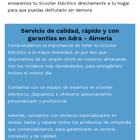
enviaremos tu Scooter Eléctrico directamente a tu hogar
para que puedas disfrutarlo sin demora
Servicio de calidad, rápido y con
garantías en
Adra - Almería
Comprendemos la importancia de tener tu Scooter
Eléctrico a la mayor brevedad, es por eso que
disponemos de un amplio stock en nuestros almacenes
con los modelos más demandados, para entregártelo
incluso el mismo día.
Contamos con un equipo de expertos en scooter
eléctricos, dispuestos a ofrecerte asesoramiento
personalizado y profesional.
Además, contamos con técnicos especializados en
revisar, testar y reparar todos los productos de ortopedia
que comercializamos, para garantizarte un servicio
completo y de calidad.