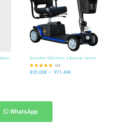
itium
Scooter Eléctrico Libercar Vento
03
835.00
€
–
971.49
€
Rated
5.00
out of 5
WhatsApp