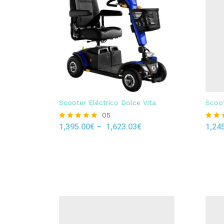
Scooter Eléctrico Dolce Vita
Scoot
05
1,395.00
€
–
1,623.03
€
1,24
Rated
Rated
4.80
4.50
out of 5
out of