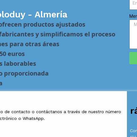
oloduy - Almería
Men
 ofrecen productos ajustados
abricantes y simplificamos el proceso
nes para otras áreas
 50 euros
s laborables
no proporcionada
a
r
io de contacto o contáctanos a través de nuestro número
ectrónico o WhatsApp.
Com