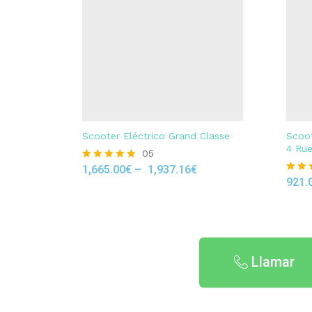
Scooter Eléctrico Grand Classe
Scoot
4 Ru
05
1,665.00
€
–
1,937.16
€
Rated
4.80
921.
Rated
out of 5
4.80
out of
Llamar