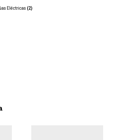
úas Eléctricas
(2)
a