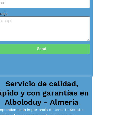
saje
Send
Servicio de calidad,
ápido y con garantías en
Alboloduy - Almería
prendemos la importancia de tener tu Scooter