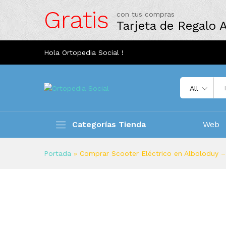
Gratis
con tus compras
Tarjeta de Regalo
Hola Ortopedia Social !
All
Categorías Tienda
Web
Portada
»
Comprar Scooter Eléctrico en Alboloduy –