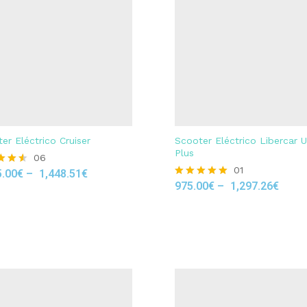
er Eléctrico Cruiser
Scooter Eléctrico Libercar 
Plus
06
01
5.00
€
–
1,448.51
€
975.00
€
–
1,297.26
€
Rated
 5
5.00
out of 5