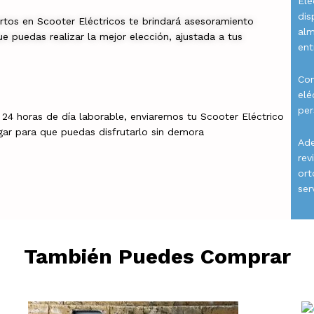
Elé
dis
rtos en Scooter Eléctricos te brindará asesoramiento
al
e puedas realizar la mejor elección, ajustada a tus
ent
Con
elé
per
a 24 horas de día laborable, enviaremos tu Scooter Eléctrico
gar para que puedas disfrutarlo sin demora
Ade
rev
ort
ser
También Puedes Comprar