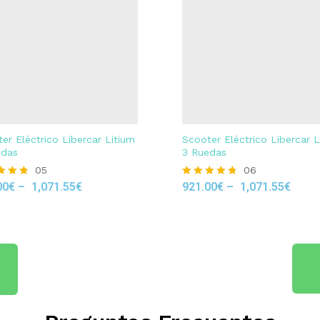
er Eléctrico Libercar Litium
Scooter Eléctrico Libercar L
edas
3 Ruedas
05
06
00
€
–
1,071.55
€
921.00
€
–
1,071.55
€
Rated
4.67
 5
out of 5