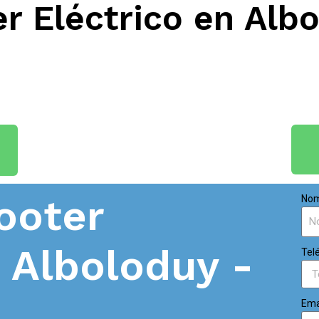
r Eléctrico en Albo
ooter
Nom
n
Alboloduy -
Tel
Ema