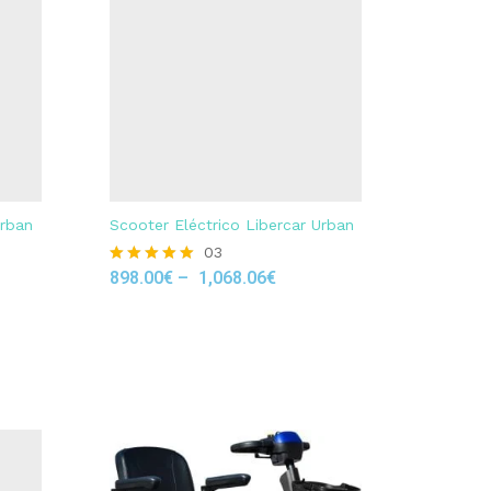
Urban
Scooter Eléctrico Libercar Urban
03
898.00
€
–
1,068.06
€
Rated
5.00
out of 5