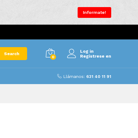
Informate!
Log in
Search
Regístrese en
0
Llámanos:
631 40 11 91