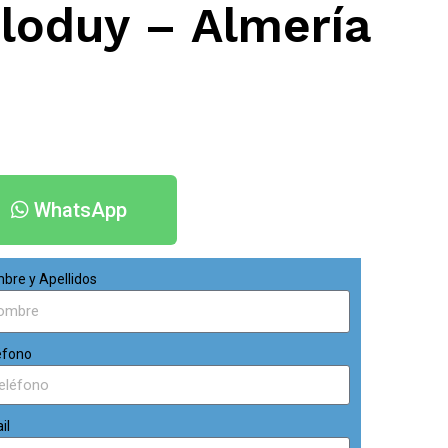
loduy – Almería
WhatsApp
bre y Apellidos
éfono
il