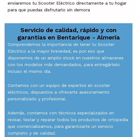
enviaremos tu Scooter Eléctrico directamente a tu hogar
para que puedas disfrutarlo sin demora
Servicio de calidad, rápido y con
garantías en
Bentarique - Almería
Comprendemos la importancia de tener tu Scooter
Eléctrico a la mayor brevedad, es por eso que
disponemos de un amplio stock en nuestros almacenes
con los modelos más demandados, para entregártelo
incluso el mismo día.
Contamos con un equipo de expertos en scooter
eléctricos, dispuestos a ofrecerte asesoramiento
personalizado y profesional.
Además, contamos con técnicos especializados en
revisar, testar y reparar todos los productos de ortopedia
que comercializamos, para garantizarte un servicio
completo y de calidad.