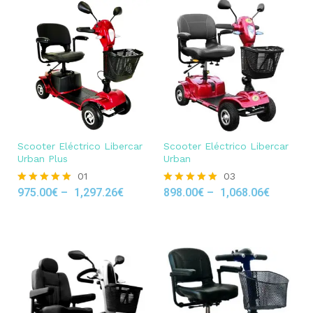
Scooter Eléctrico Libercar
Scooter Eléctrico Libercar
Urban Plus
Urban
01
03
975.00
€
–
1,297.26
€
898.00
€
–
1,068.06
€
Rated
Rated
5.00
5.00
out of 5
out of 5