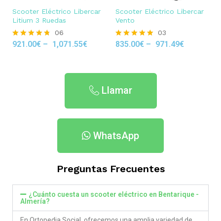
Scooter Eléctrico Libercar
Scooter Eléctrico Libercar
Litium 3 Ruedas
Vento
06
03
921.00
€
–
1,071.55
€
835.00
€
–
971.49
€
Rated
Rated
4.67
5.00
out of 5
out of 5
Llamar
WhatsApp
Preguntas Frecuentes
¿Cuánto cuesta un scooter eléctrico en Bentarique -
Almería?
En Ortopedia Social ofrecemos una amplia variedad de