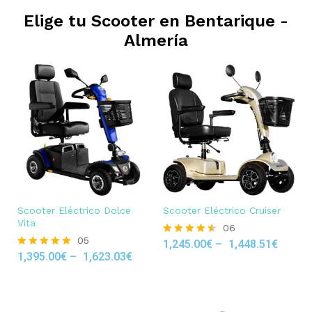
Elige tu Scooter en
Bentarique -
Almería
Scooter Eléctrico Dolce
Scooter Eléctrico Cruiser
Vita
06
05
1,245.00
€
–
1,448.51
€
Rated
1,395.00
€
–
1,623.03
€
4.50
Rated
out of 5
4.80
out of 5