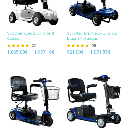
Scooter Eléctrico Grand
Scooter Eléctrico Libercar
Classe
Litium 4 Ruedas
05
05
1,665.00
€
–
1,937.16
€
921.00
€
–
1,071.55
€
Rated
Rated
4.80
4.80
out of 5
out of 5