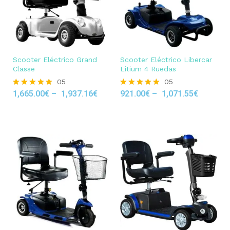
Scooter Eléctrico Grand
Scooter Eléctrico Libercar
Classe
Litium 4 Ruedas
05
05
1,665.00
€
–
1,937.16
€
921.00
€
–
1,071.55
€
Rated
Rated
4.80
4.80
out of 5
out of 5