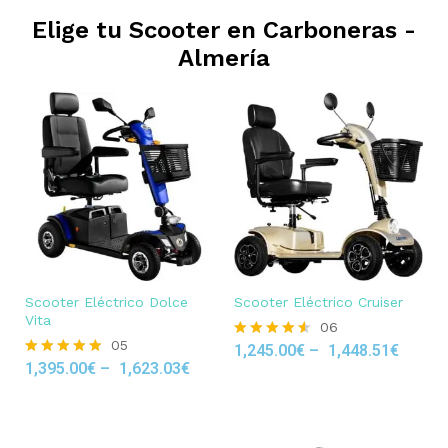
Elige tu Scooter en
Carboneras -
Almería
Scooter Eléctrico Dolce
Scooter Eléctrico Cruiser
Vita
06
05
1,245.00
€
–
1,448.51
€
Rated
1,395.00
€
–
1,623.03
€
4.50
Rated
out of 5
4.80
out of 5