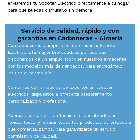
enviaremos tu Scooter Eléctrico directamente a tu hogar
para que puedas disfrutarlo sin demora
Servicio de calidad, rápido y con
garantías en
Carboneras - Almería
Comprendemos la importancia de tener tu Scooter
Eléctrico a la mayor brevedad, es por eso que
disponemos de un amplio stock en nuestros almacenes
con los modelos más demandados, para entregártelo
incluso el mismo día.
Contamos con un equipo de expertos en scooter
eléctricos, dispuestos a ofrecerte asesoramiento
personalizado y profesional.
Además, contamos con técnicos especializados en
revisar, testar y reparar todos los productos de ortopedia
que comercializamos, para garantizarte un servicio
completo y de calidad.