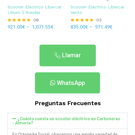
Scooter Eléctrico Libercar
Scooter Eléctrico Libercar
Litium 3 Ruedas
Vento
06
03
921.00
€
–
1,071.55
€
835.00
€
–
971.49
€
Rated
Rated
4.67
5.00
out of 5
out of 5
Llamar
WhatsApp
Preguntas Frecuentes
¿Cuánto cuesta un scooter eléctrico en Carboneras
- Almería?
En Ortopedia Social ofrecemos una amplia variedad de