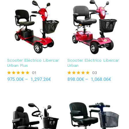
Scooter Eléctrico Libercar
Scooter Eléctrico Libercar
Urban Plus
Urban
01
03
975.00
€
–
1,297.26
€
898.00
€
–
1,068.06
€
Rated
Rated
5.00
5.00
out of 5
out of 5