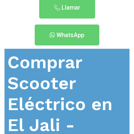
Llamar
WhatsApp
Comprar
Scooter
Eléctrico en
El Jali -