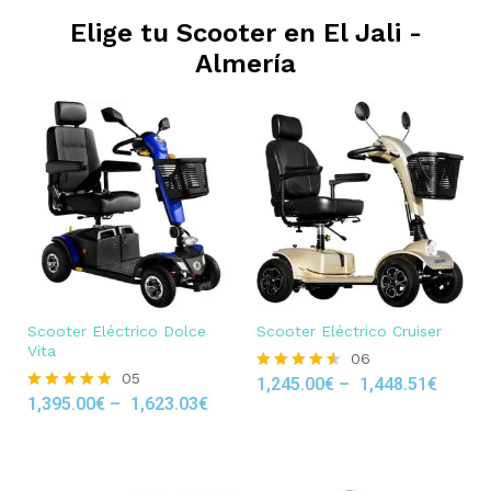
Elige tu Scooter en
El Jali -
Almería
Scooter Eléctrico Dolce
Scooter Eléctrico Cruiser
Vita
06
05
1,245.00
€
–
1,448.51
€
Rated
1,395.00
€
–
1,623.03
€
4.50
Rated
out of 5
4.80
out of 5