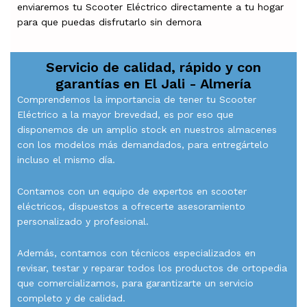
enviaremos tu Scooter Eléctrico directamente a tu hogar
para que puedas disfrutarlo sin demora
Servicio de calidad, rápido y con
garantías en
El Jali - Almería
Comprendemos la importancia de tener tu Scooter
Eléctrico a la mayor brevedad, es por eso que
disponemos de un amplio stock en nuestros almacenes
con los modelos más demandados, para entregártelo
incluso el mismo día.
Contamos con un equipo de expertos en scooter
eléctricos, dispuestos a ofrecerte asesoramiento
personalizado y profesional.
Además, contamos con técnicos especializados en
revisar, testar y reparar todos los productos de ortopedia
que comercializamos, para garantizarte un servicio
completo y de calidad.