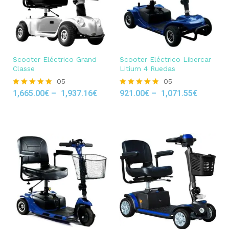
Scooter Eléctrico Grand
Scooter Eléctrico Libercar
Classe
Litium 4 Ruedas
05
05
1,665.00
€
–
1,937.16
€
921.00
€
–
1,071.55
€
Rated
Rated
4.80
4.80
out of 5
out of 5