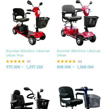
Scooter Eléctrico Libercar
Scooter Eléctrico Libercar
Urban Plus
Urban
01
03
975.00
€
–
1,297.26
€
898.00
€
–
1,068.06
€
Rated
Rated
5.00
5.00
out of 5
out of 5