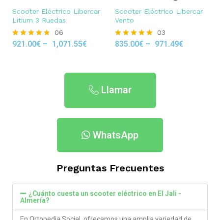
Scooter Eléctrico Libercar
Scooter Eléctrico Libercar
Litium 3 Ruedas
Vento
06
03
921.00
€
–
1,071.55
€
835.00
€
–
971.49
€
Rated
Rated
4.67
5.00
out of 5
out of 5
Llamar
WhatsApp
Preguntas Frecuentes
¿Cuánto cuesta un scooter eléctrico en El Jali -
Almería?
En Ortopedia Social ofrecemos una amplia variedad de