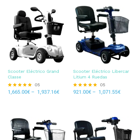
Scooter Eléctrico Grand
Scooter Eléctrico Libercar
Classe
Litium 4 Ruedas
05
05
1,665.00
€
–
1,937.16
€
921.00
€
–
1,071.55
€
Rated
Rated
4.80
4.80
out of 5
out of 5