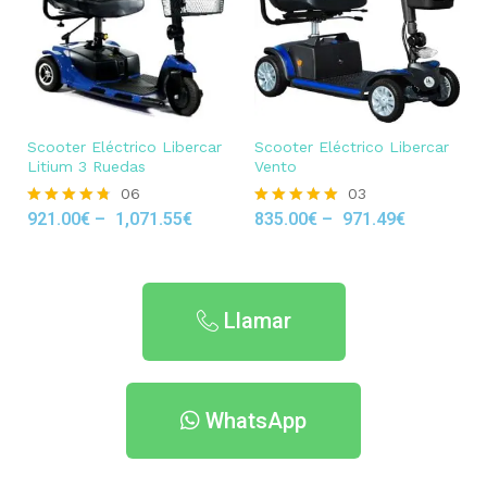
Scooter Eléctrico Libercar
Scooter Eléctrico Libercar
Litium 3 Ruedas
Vento
06
03
921.00
€
–
1,071.55
€
835.00
€
–
971.49
€
Rated
Rated
4.67
5.00
out of 5
out of 5
Llamar
WhatsApp