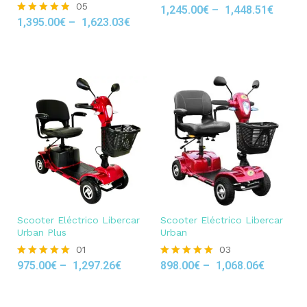
05
1,245.00
€
–
1,448.51
€
Rated
1,395.00
€
–
1,623.03
€
4.50
Rated
out of 5
4.80
out of 5
Scooter Eléctrico Libercar
Scooter Eléctrico Libercar
Urban Plus
Urban
01
03
975.00
€
–
1,297.26
€
898.00
€
–
1,068.06
€
Rated
Rated
5.00
5.00
out of 5
out of 5