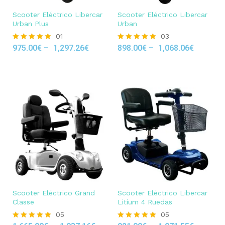
Scooter Eléctrico Libercar
Scooter Eléctrico Libercar
Urban Plus
Urban
01
03
975.00
€
–
1,297.26
€
898.00
€
–
1,068.06
€
Rated
Rated
5.00
5.00
out of 5
out of 5
Scooter Eléctrico Grand
Scooter Eléctrico Libercar
Classe
Litium 4 Ruedas
05
05