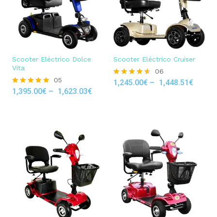
Scooter Eléctrico Dolce
Scooter Eléctrico Cruiser
Vita
06
05
1,245.00
€
–
1,448.51
€
Rated
1,395.00
€
–
1,623.03
€
4.50
Rated
out of 5
4.80
out of 5