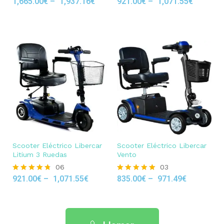
1,665.00
€
–
1,937.16
€
921.00
€
–
1,071.55
€
Rated
Rated
4.80
4.80
out of 5
out of 5
Scooter Eléctrico Libercar
Scooter Eléctrico Libercar
Litium 3 Ruedas
Vento
06
03
921.00
€
–
1,071.55
€
835.00
€
–
971.49
€
Rated
Rated
4.67
5.00
out of 5
out of 5