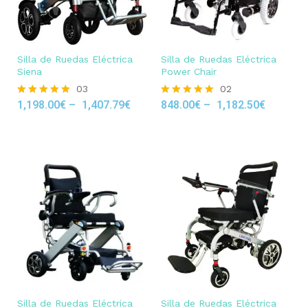
Silla de Ruedas Eléctrica
Silla de Ruedas Eléctrica
Siena
Power Chair
03
02
1,198.00
€
–
1,407.79
€
848.00
€
–
1,182.50
€
Rated
Rated
5.00
5.00
out of 5
out of 5
Silla de Ruedas Eléctrica
Silla de Ruedas Eléctrica