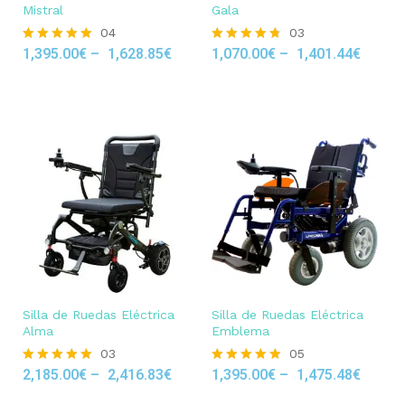
Mistral
Gala
04
03
1,395.00
€
–
1,628.85
€
1,070.00
€
–
1,401.44
€
Rated
Rated
5.00
4.67
out of 5
out of 5
Silla de Ruedas Eléctrica
Silla de Ruedas Eléctrica
Alma
Emblema
03
05
2,185.00
€
–
2,416.83
€
1,395.00
€
–
1,475.48
€
Rated
Rated
5.00
4.80
out of 5
out of 5