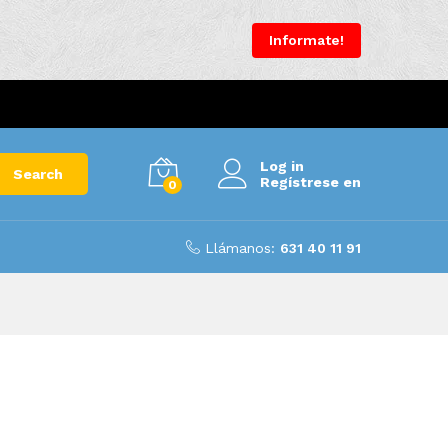
Informate!
Log in
Search
Regístrese en
0
Llámanos:
631 40 11 91