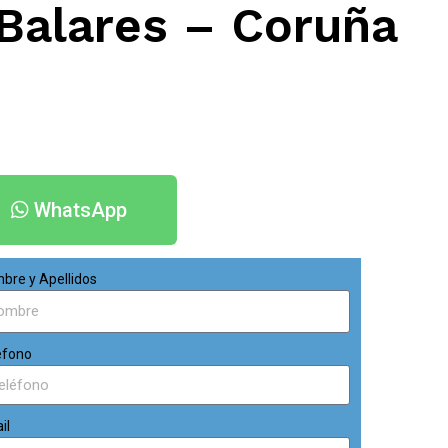
 Balares – Coruña
WhatsApp
bre y Apellidos
éfono
il