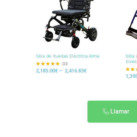
Silla de Ruedas Eléctrica Alma
Silla
Embl
03
2,185.00
€
–
2,416.83
€
Rated
5.00
1,39
Rated
out of 5
4.80
out of
Llamar