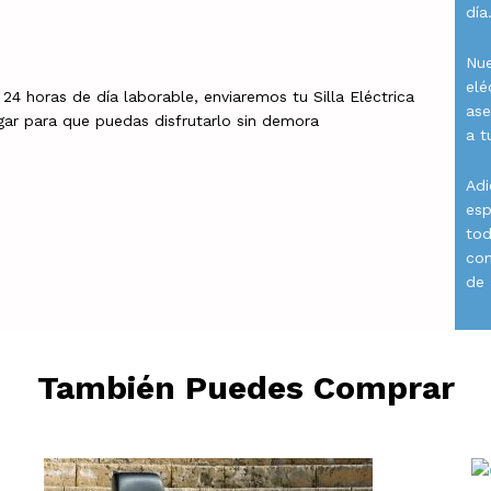
día
Nue
elé
 24 horas de día laborable, enviaremos tu Silla Eléctrica
ase
gar para que puedas disfrutarlo sin demora
a t
Adi
esp
tod
con
de 
También Puedes Comprar