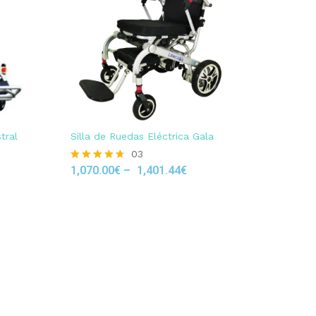
tral
Silla de Ruedas Eléctrica Gala
03
1,070.00
€
–
1,401.44
€
Rated
4.67
out of 5