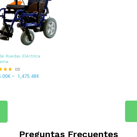
 de Ruedas Eléctrica
ema
05
5.00
€
–
1,475.48
€
 5
Preguntas Frecuentes