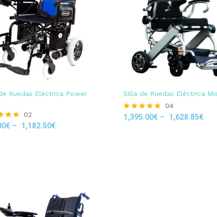
 de Ruedas Eléctrica Power
Silla de Ruedas Eléctrica Mis
04
02
1,395.00
€
–
1,628.85
€
Rated
00
€
–
1,182.50
€
5.00
out of 5
 5