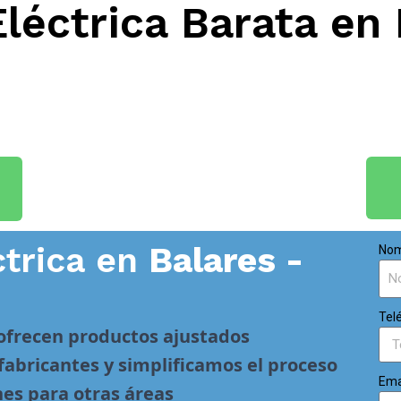
Eléctrica Barata en
ctrica en
Balares -
Nom
Tel
 ofrecen productos ajustados
abricantes y simplificamos el proceso
Ema
nes para otras áreas