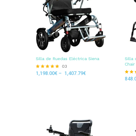
Silla de Ruedas Eléctrica Siena
Silla
Chair
03
1,198.00
€
–
1,407.79
€
Rated
5.00
848.
Rated
out of 5
5.00
out of