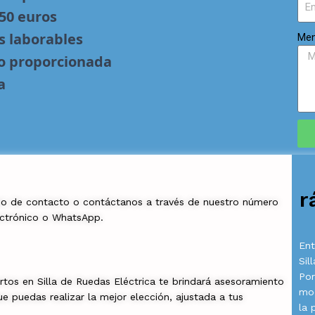
 50 euros
s laborables
Men
no proporcionada
a
r
io de contacto o contáctanos a través de nuestro número
ectrónico o WhatsApp.
Ent
Sil
Por
tos en Silla de Ruedas Eléctrica te brindará asesoramiento
mod
e puedas realizar la mejor elección, ajustada a tus
la 