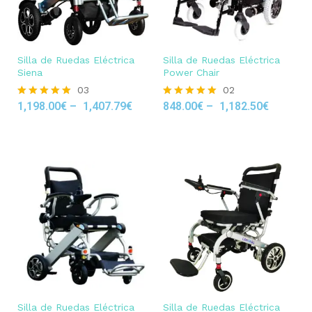
Silla de Ruedas Eléctrica
Silla de Ruedas Eléctrica
Siena
Power Chair
03
02
1,198.00
€
–
1,407.79
€
848.00
€
–
1,182.50
€
Rated
Rated
5.00
5.00
out of 5
out of 5
Silla de Ruedas Eléctrica
Silla de Ruedas Eléctrica