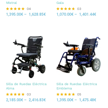
Mistral
Gala
04
03
1,395.00
€
–
1,628.85
€
1,070.00
€
–
1,401.44
€
Rated
Rated
5.00
4.67
out of 5
out of 5
Silla de Ruedas Eléctrica
Silla de Ruedas Eléctrica
Alma
Emblema
03
05
2,185.00
€
–
2,416.83
€
1,395.00
€
–
1,475.48
€
Rated
Rated
5.00
4.80
out of 5
out of 5