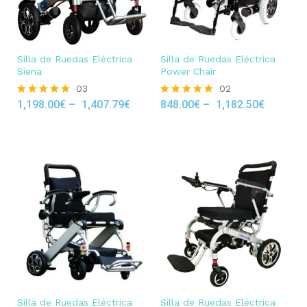
Silla de Ruedas Eléctrica
Silla de Ruedas Eléctrica
Siena
Power Chair
03
02
1,198.00
€
–
1,407.79
€
848.00
€
–
1,182.50
€
Rated
Rated
5.00
5.00
out of 5
out of 5
Silla de Ruedas Eléctrica
Silla de Ruedas Eléctrica