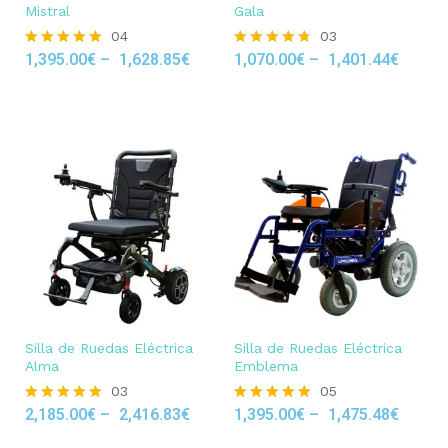
Mistral
Gala
04
03
1,395.00
€
–
1,628.85
€
1,070.00
€
–
1,401.44
€
Rated
Rated
5.00
4.67
out of 5
out of 5
Silla de Ruedas Eléctrica
Silla de Ruedas Eléctrica
Alma
Emblema
03
05
2,185.00
€
–
2,416.83
€
1,395.00
€
–
1,475.48
€
Rated
Rated
5.00
4.80
out of 5
out of 5