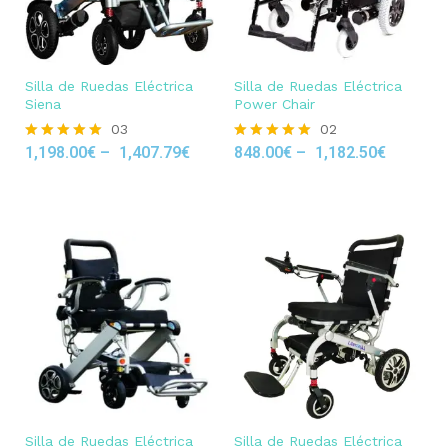
Silla de Ruedas Eléctrica
Silla de Ruedas Eléctrica
Siena
Power Chair
03
02
1,198.00
€
–
1,407.79
€
848.00
€
–
1,182.50
€
Rated
Rated
5.00
5.00
out of 5
out of 5
Silla de Ruedas Eléctrica
Silla de Ruedas Eléctrica