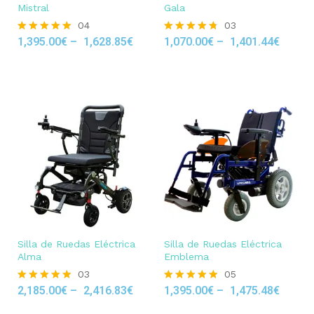
Mistral
Gala
04
03
1,395.00
€
–
1,628.85
€
1,070.00
€
–
1,401.44
€
Rated
Rated
5.00
4.67
out of 5
out of 5
Silla de Ruedas Eléctrica
Silla de Ruedas Eléctrica
Alma
Emblema
03
05
2,185.00
€
–
2,416.83
€
1,395.00
€
–
1,475.48
€
Rated
Rated
5.00
4.80
out of 5
out of 5