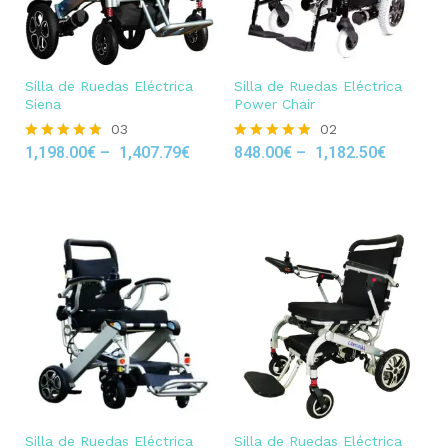
Silla de Ruedas Eléctrica
Silla de Ruedas Eléctrica
Siena
Power Chair
03
02
1,198.00
€
–
1,407.79
€
848.00
€
–
1,182.50
€
Rated
Rated
5.00
5.00
out of 5
out of 5
Silla de Ruedas Eléctrica
Silla de Ruedas Eléctrica