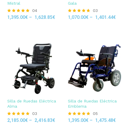
Mistral
Gala
04
03
1,395.00
€
–
1,628.85
€
1,070.00
€
–
1,401.44
€
Rated
Rated
5.00
4.67
out of 5
out of 5
Silla de Ruedas Eléctrica
Silla de Ruedas Eléctrica
Alma
Emblema
03
05
2,185.00
€
–
2,416.83
€
1,395.00
€
–
1,475.48
€
Rated
Rated
5.00
4.80
out of 5
out of 5