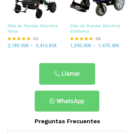
Silla de Ruedas Eléctrica
Silla de Ruedas Eléctrica
Alma
Emblema
03
05
2,185.00
€
–
2,416.83
€
1,395.00
€
–
1,475.48
€
Rated
Rated
5.00
4.80
out of 5
out of 5
Llamar
WhatsApp
Preguntas Frecuentes