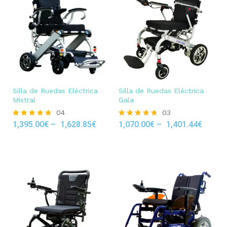
Silla de Ruedas Eléctrica
Silla de Ruedas Eléctrica
Mistral
Gala
04
03
1,395.00
€
–
1,628.85
€
1,070.00
€
–
1,401.44
€
Rated
Rated
5.00
4.67
out of 5
out of 5