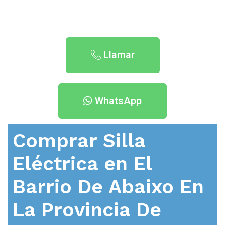
Llamar
WhatsApp
Comprar Silla
Eléctrica en
El
Barrio De Abaixo En
La Provincia De