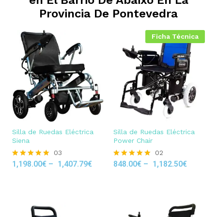
Provincia De Pontevedra
Ficha Técnica
Silla de Ruedas Eléctrica
Silla de Ruedas Eléctrica
Siena
Power Chair
03
02
1,198.00
€
–
1,407.79
€
848.00
€
–
1,182.50
€
Rated
Rated
5.00
5.00
out of 5
out of 5