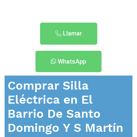
Llamar
WhatsApp
Comprar Silla
Eléctrica en
El
Barrio De Santo
Domingo Y S Martín