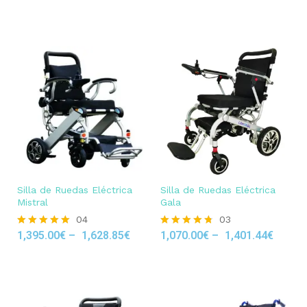
5.00
5.00
out of 5
out of 5
Silla de Ruedas Eléctrica
Silla de Ruedas Eléctrica
Mistral
Gala
04
03
1,395.00
€
–
1,628.85
€
1,070.00
€
–
1,401.44
€
Rated
Rated
5.00
4.67
out of 5
out of 5