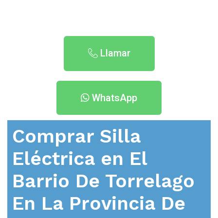
Llamar
WhatsApp
Comprar Silla
Eléctrica en
El
Barrio De Torrelago
En La Provincia De