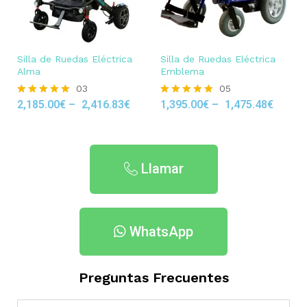
Silla de Ruedas Eléctrica
Silla de Ruedas Eléctrica
Alma
Emblema
03
05
2,185.00
€
–
2,416.83
€
1,395.00
€
–
1,475.48
€
Rated
Rated
5.00
4.80
out of 5
out of 5
Llamar
WhatsApp
Preguntas Frecuentes