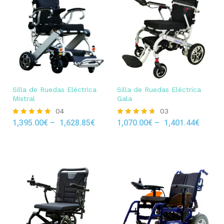
Silla de Ruedas Eléctrica
Silla de Ruedas Eléctrica
Mistral
Gala
04
03
1,395.00
€
–
1,628.85
€
1,070.00
€
–
1,401.44
€
Rated
Rated
5.00
4.67
out of 5
out of 5