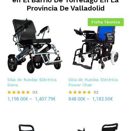
Provincia De Valladolid
Ficha Técnica
Silla de Ruedas Eléctrica
Silla de Ruedas Eléctrica
Siena
Power Chair
03
02
1,198.00
€
–
1,407.79
€
848.00
€
–
1,182.50
€
Rated
Rated
5.00
5.00
out of 5
out of 5