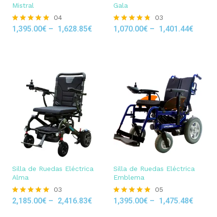
Mistral
Gala
04
03
1,395.00
€
–
1,628.85
€
1,070.00
€
–
1,401.44
€
Rated
Rated
5.00
4.67
out of 5
out of 5
Silla de Ruedas Eléctrica
Silla de Ruedas Eléctrica
Alma
Emblema
03
05
2,185.00
€
–
2,416.83
€
1,395.00
€
–
1,475.48
€
Rated
Rated
5.00
4.80
out of 5
out of 5