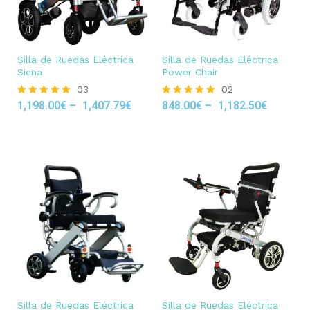
Silla de Ruedas Eléctrica
Silla de Ruedas Eléctrica
Siena
Power Chair
03
02
1,198.00
€
–
1,407.79
€
848.00
€
–
1,182.50
€
Rated
Rated
5.00
5.00
out of 5
out of 5
Silla de Ruedas Eléctrica
Silla de Ruedas Eléctrica