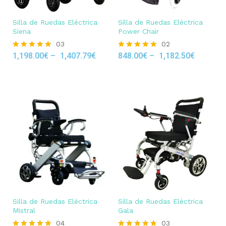
Silla de Ruedas Eléctrica
Silla de Ruedas Eléctrica
Siena
Power Chair
03
02
1,198.00
€
–
1,407.79
€
848.00
€
–
1,182.50
€
Rated
Rated
5.00
5.00
out of 5
out of 5
Silla de Ruedas Eléctrica
Silla de Ruedas Eléctrica
Mistral
Gala
04
03