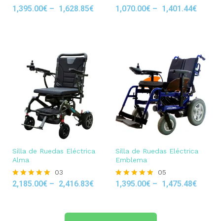
1,395.00
€
–
1,628.85
€
1,070.00
€
–
1,401.44
€
Rated
Rated
5.00
4.67
out of 5
out of 5
Silla de Ruedas Eléctrica
Silla de Ruedas Eléctrica
Alma
Emblema
03
05
2,185.00
€
–
2,416.83
€
1,395.00
€
–
1,475.48
€
Rated
Rated
5.00
4.80
out of 5
out of 5